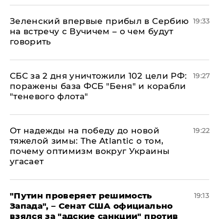
Зеленский впервые прибыл в Сербию
19:33
на встречу с Вучичем – о чем будут
говорить
СБС за 2 дня уничтожили 102 цели РФ:
19:27
поражены база ФСБ "Беня" и корабли
"теневого флота"
От надежды на победу до новой
19:22
тяжелой зимы: The Atlantic о том,
почему оптимизм вокруг Украины
угасает
"Путин проверяет решимость
19:13
Запада", – Сенат США официально
взялся за "адские санкции" против