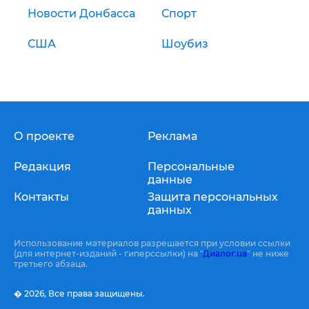
Новости Донбасса
Спорт
США
Шоубиз
О проекте
Реклама
Редакция
Персональные
данные
Контакты
Защита персональных
данных
Использование материалов разрешается при условии ссылки
(для интернет-изданий - гиперссылки) на "
Диалог.ua
" не ниже
третьего абзаца.
� 2026,
Все права защищены.