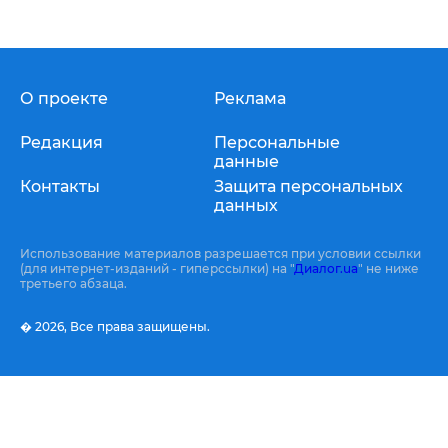
О проекте
Реклама
Редакция
Персональные
данные
Контакты
Защита персональных
данных
Использование материалов разрешается при условии ссылки
(для интернет-изданий - гиперссылки) на "
Диалог.ua
" не ниже
третьего абзаца.
� 2026,
Все права защищены.