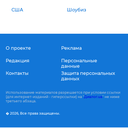
США
Шоубиз
О проекте
Реклама
Редакция
Персональные
данные
Контакты
Защита персональных
данных
Использование материалов разрешается при условии ссылки
(для интернет-изданий - гиперссылки) на "
Диалог.ua
" не ниже
третьего абзаца.
� 2026,
Все права защищены.