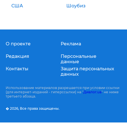
США
Шоубиз
О проекте
Реклама
Редакция
Персональные
данные
Контакты
Защита персональных
данных
Использование материалов разрешается при условии ссылки
(для интернет-изданий - гиперссылки) на "
Диалог.ua
" не ниже
третьего абзаца.
� 2026,
Все права защищены.