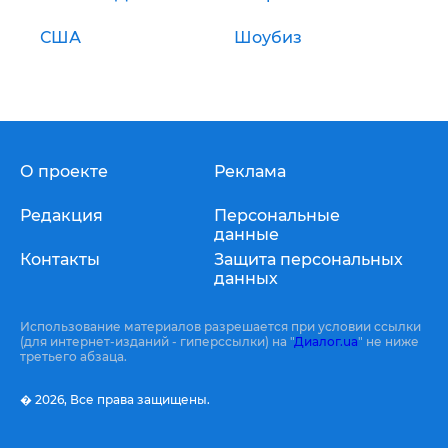
США
Шоубиз
О проекте
Реклама
Редакция
Персональные
данные
Контакты
Защита персональных
данных
Использование материалов разрешается при условии ссылки
(для интернет-изданий - гиперссылки) на "
Диалог.ua
" не ниже
третьего абзаца.
� 2026,
Все права защищены.