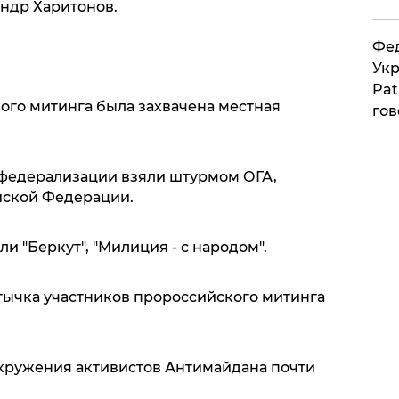
ндр Харитонов.
Фед
Укр
Pat
ого митинга была захвачена местная
гов
 федерализации взяли штурмом ОГА,
йской Федерации.
и "Беркут", "Милиция - с народом".
тычка участников пророссийского митинга
кружения активистов Антимайдана почти