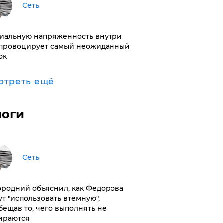
Сеть
иальную напряженность внутри
провоцирует самый неожиданный
ок
отреть ещё
логи
Сеть
ородний объяснил, как Федорова
ут "использовать втемную",
бещав то, чего выполнять не
ираются