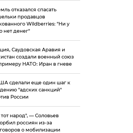
мль отказался спасать
ельки продавцов
кованного Wildberries: "Ни у
о нет денег"
ция, Саудовская Аравия и
истан создали военный союз
примеру НАТО: Иран в гневе
ША сделали еще один шаг к
дению "адских санкций"
тив России
е тот народ", — Соловьев
орбил россиян из-за
говоров о мобилизации