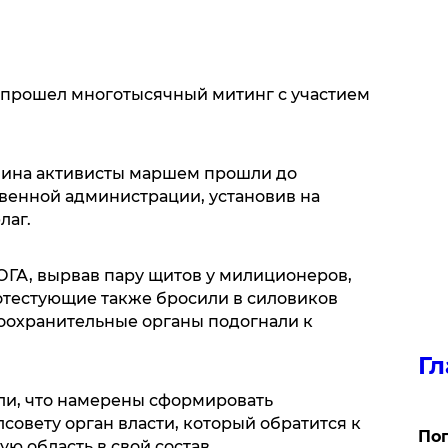
 прошел многотысячный митинг с участием
нина активисты маршем прошли до
венной администрации, установив на
лаг.
ГА, вырвав пару щитов у милиционеров,
отестующие также бросили в силовиков
оохранительные органы подогнали к
Гл
или, что намерены сформировать
овету орган власти, который обратится к
Поп
ю область в свой состав.