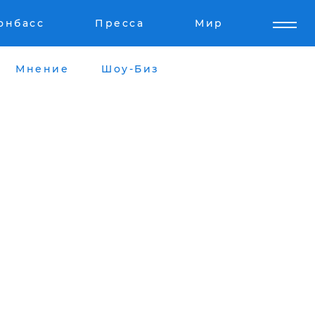
онбасс
Пресса
Мир
Мнение
Шоу-Биз