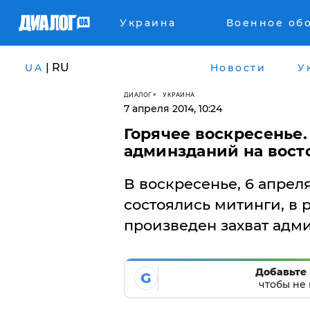
Украина
Военное об
| RU
UA
Новости
У
ДИАЛОГ
УКРАИНА
7 апреля 2014, 10:24
Горячее воскресенье.
админзданий на вост
В воскресенье, 6 апрел
состоялись митинги, в 
произведен захват адм
Добавьте 
G
чтобы не 