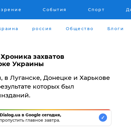
озрение
События
Спорт
Д
краина
россия
Общество
Блоги
 Хроника захватов
оке Украины
я, в Луганске, Донецке и Харькове
результате которых был
инзданий.
Dialog.ua в Google сегодня,
✓
пропустить главное завтра.