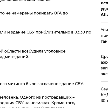
исп
уда
то не намерены покидать ОГА до
Atl
би
Уси
ли и здание СБУ приблизительно в 03:30 по
при
тан
й области возбудила уголовное
Дро
 админзданий.
аэр
зап
эк
ого митинга было захвачено здание СБУ.
​Се
КНД
 человека. Одного из пострадавших –
30 
здания СБУ на носилках. Кроме того,