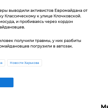
еры выводили активистов Евромайдана от
ку Классическому к улице Клочковской.
осуда, и пробиваясь через кордон
айдановцев.
человек получили травмы, у них разбиты
омайдановцев погрузили в автозак.
ка
Новости Харькова
М