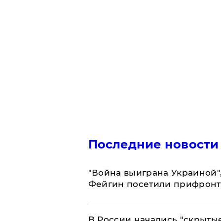
Последние новости
"Война выиграна Украиной"
Фейгин посетили прифронт
В России начались "скрыты