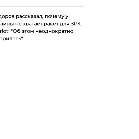
оров рассказал, почему у
аины не хватает ракет для ЗРК
riot: "Об этом неоднократно
орилось"