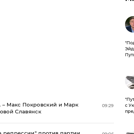
​"По
Эйд
Пут
"Пу
, – Макс Покровский и Марк
с У
09:29
овой Славянск
пре
е репрессии" против партии