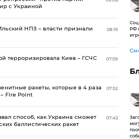
09:06
мир с Украиной
Соц
льский НПЗ – власти признали
РФ 
08:19
игр
См
й терроризировала Киев – ГСЧС
07:59
Б
енитные ракеты, которые в 4 раза
07:52
 Fire Point
вал способ, как Украина сможет
Заг
07:43
мог
ских баллистических ракет
поо
соб