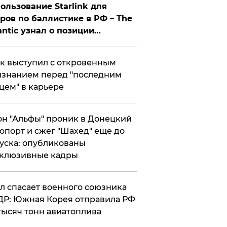
ользование Starlink для
ров по баллистике в РФ – The
antic узнал о позиции
знесмена
к выступил с откровенным
знанием перед "последним
цем" в карьере
н "Альфы" проник в Донецкий
опорт и сжег "Шахед" еще до
уска: опубликованы
склюзивные кадры
ул спасает военного союзника
Р: Южная Корея отправила РФ
тысяч тонн авиатоплива