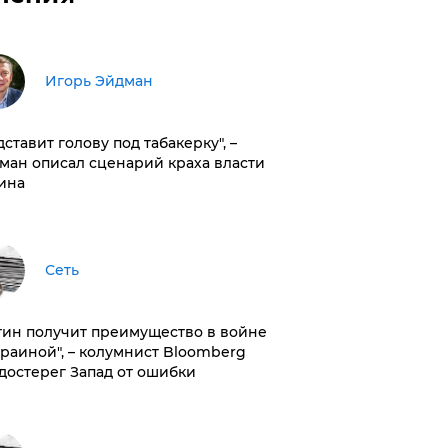
Игорь Эйдман
дставит голову под табакерку", –
ман описал сценарий краха власти
ина
Сеть
тин получит преимущество в войне
краиной", – колумнист Bloomberg
достерег Запад от ошибки