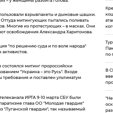
их – у женщины разбита голова.
Кре
кош
спользовали взрывпакеты и дымовые шашки.
. Оттуда митингующих пытались поливать
ата
тов. Многие из протестующих – в масках. Они
ког
уют освобождения Александра Харитонова.
Тур
иция "по решению суда и по воле народа"
Пак
 активистов.
по 
е состоялся митинг пророссийски
В С
званием "Украина – это Русь". Входе
вве
 требования и поставлен ультиматум
про
телеканала ИРТА 9-10 марта СБУ были
​"Н
паратизме глава ОО "Молодая гвардия"
оск
из "Луганской гвардии", так называемый
раз