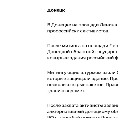
Донецк
В Донецке на площади Ленина
пророссийских активистов.
После митинга на площади Ле
Донецкой областной государст
козырьке здания российский ф
Митингующие штурмом взяли О
которые защищали здание. Пр
несколько взрывпакетов. Прав
зданию водомет.
После захвата активисты заяв
альтернативный донецкому облс
РФ с просьбой принять Донецку