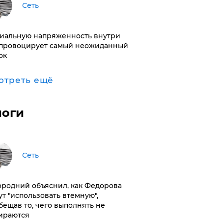
Сеть
иальную напряженность внутри
провоцирует самый неожиданный
ок
отреть ещё
логи
Сеть
ородний объяснил, как Федорова
ут "использовать втемную",
бещав то, чего выполнять не
ираются