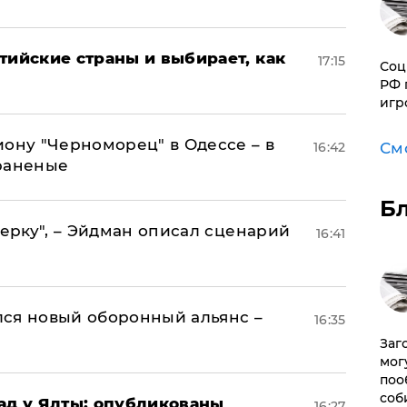
тийские страны и выбирает, как
17:15
Соц
РФ 
игр
иону "Черноморец" в Одессе – в
16:42
См
раненые
Б
керку", – Эйдман описал сценарий
16:41
ся новый оборонный альянс –
16:35
Заг
мог
поо
соб
рад у Ялты: опубликованы
16:27