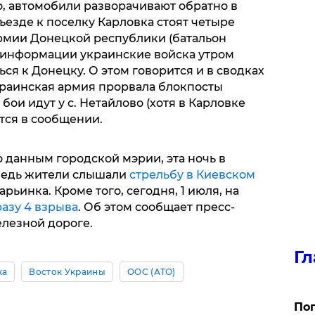
, автомобили разворачивают обратно в
ъезде к поселку Карловка стоят четыре
рмии Донецкой республики (батальон
й информации украинские войска утром
я к Донецку. О этом говорится и в сводках
краинская армия прорвала блокпосты
бои идут у с. Нетайлово (хотя в Карловке
ится в сообщении.
о данным городской мэрии, эта ночь в
ведь жители слышали
стрельбу в Киевском
рьинка. Кроме того, сегодня, 1 июля, на
разу 4 взрыва
. Об этом сообщает пресс-
лезной дороге.
Гл
ка
Восток Украины
ООС (АТО)
Поп