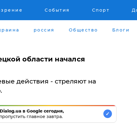
озрение
События
Спорт
Д
краина
россия
Общество
Блоги
ецкой области начался
вые действия - стреляют на
.
Dialog.ua в Google сегодня,
✓
пропустить главное завтра.