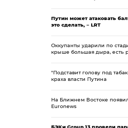
Путин может атаковать бал
это сделать, – LRT
Оккупанты ударили по стад
крыше большая дыра, есть 
​"Подставит голову под таба
краха власти Путина
На Ближнем Востоке появил
Euronews
​БЭКи Group 13 провели па