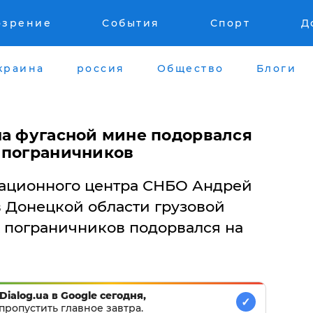
озрение
События
Спорт
Д
краина
россия
Общество
Блоги
на фугасной мине подорвался
 пограничников
ационного центра СНБО Андрей
в Донецкой области грузовой
 пограничников подорвался на
Dialog.ua в Google сегодня,
✓
пропустить главное завтра.