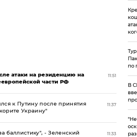
Кре
кош
ата
ког
Тур
Пак
по 
сле атаки на резиденцию на
11:51
неевропейской части РФ
В С
вве
про
лся к Путину после принятия
11:37
окорите Украину"
​"Н
оск
за баллистику", - Зеленский
11:33
раз