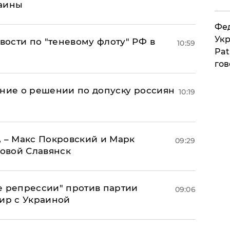
раины
Фед
Укр
ости по "теневому флоту" РФ в
10:59
Pat
гов
ение о решении по допуску россиян
10:19
, – Макс Покровский и Марк
09:29
овой Славянск
е репрессии" против партии
09:06
мир с Украиной