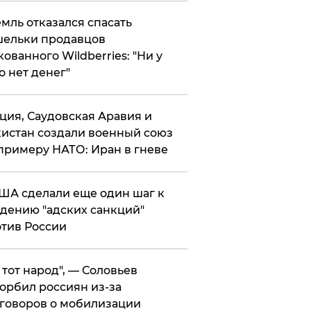
мль отказался спасать
ельки продавцов
кованного Wildberries: "Ни у
о нет денег"
ция, Саудовская Аравия и
истан создали военный союз
примеру НАТО: Иран в гневе
ША сделали еще один шаг к
дению "адских санкций"
тив России
е тот народ", — Соловьев
орбил россиян из-за
говоров о мобилизации