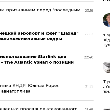
ным признанием перед "последним
23:19
нецкий аэропорт и сжег "Шахед"
22:52
​"По
ваны эксклюзивные кадры
Эйд
Пут
использование Starlink для
22:40
– The Atlantic узнал о позиции
"Пу
юзника КНДР: Южная Корея
21:55
с У
н авиатоплива
пре
кошельки продавцов атакованного
21:49