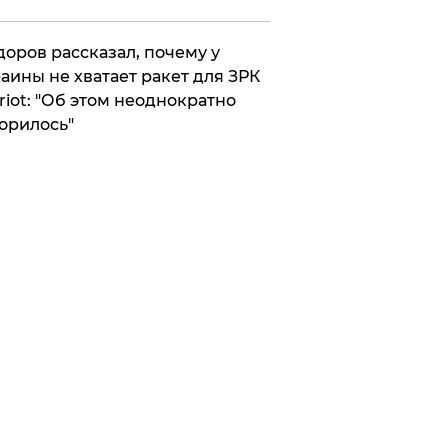
оров рассказал, почему у
аины не хватает ракет для ЗРК
riot: "Об этом неоднократно
орилось"