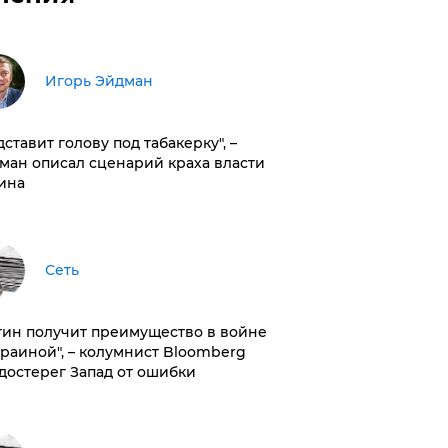
Игорь Эйдман
дставит голову под табакерку", –
ман описал сценарий краха власти
ина
Сеть
тин получит преимущество в войне
краиной", – колумнист Bloomberg
достерег Запад от ошибки