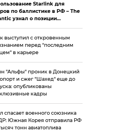
ользование Starlink для
ров по баллистике в РФ – The
antic узнал о позиции
знесмена
к выступил с откровенным
знанием перед "последним
цем" в карьере
н "Альфы" проник в Донецкий
опорт и сжег "Шахед" еще до
уска: опубликованы
склюзивные кадры
ул спасает военного союзника
Р: Южная Корея отправила РФ
тысяч тонн авиатоплива