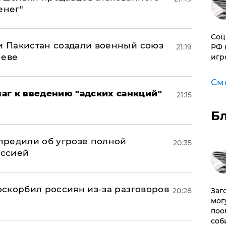
енег"
Соц
 и Пакистан создали военный союз
21:19
РФ 
неве
игр
См
аг к введению "адских санкций"
21:15
Б
предили об угрозе полной
20:35
оссией
 оскорбил россиян из-за разговоров
20:28
Заг
мог
поо
соб