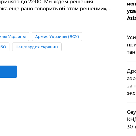
принято до 22:00. Мы ждем решения
исп
ка еще рано говорить об этом решении», -
уда
Atl
би
илы Украины
Армия Украины (ВСУ)
Уси
при
НБО
Нацгвардия Украины
тан
Дро
аэр
зап
эк
​Се
КНД
30 