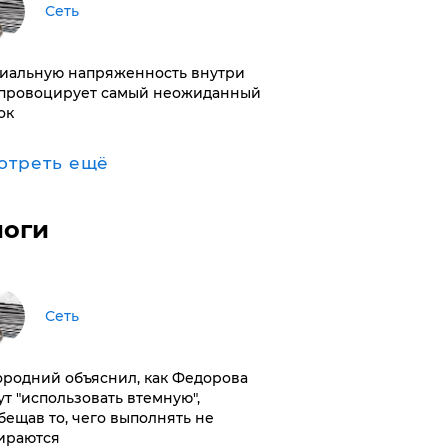
Сеть
иальную напряженность внутри
провоцирует самый неожиданный
ок
отреть ещё
логи
Сеть
ородний объяснил, как Федорова
ут "использовать втемную",
бещав то, чего выполнять не
ираются