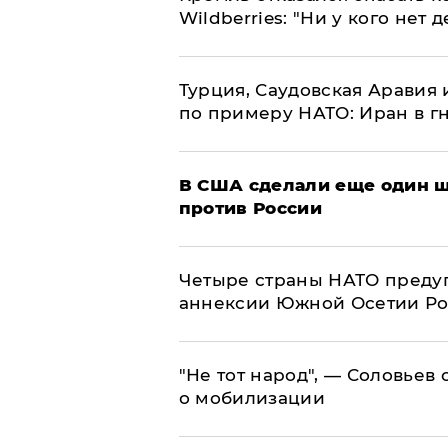
Wildberries: "Ни у кого нет д
Турция, Саудовская Аравия
по примеру НАТО: Иран в г
В США сделали еще один ш
против России
Четыре страны НАТО преду
аннексии Южной Осетии Р
​"Не тот народ", — Соловьев
о мобилизации