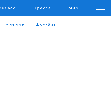
онбасс
Пресса
Мир
Мнение
Шоу-Биз