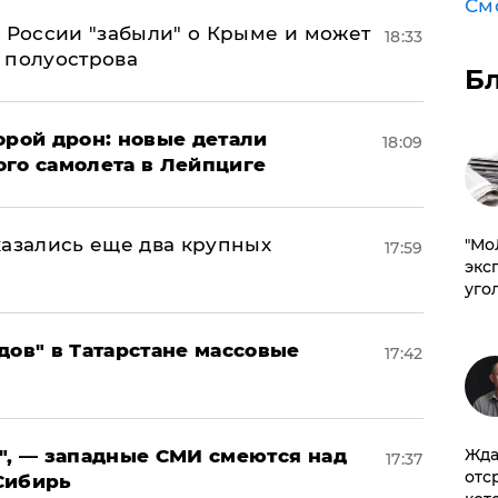
См
в России "забыли" о Крыме и может
18:33
т полуострова
Б
орой дрон: новые детали
18:09
ого самолета в Лейпциге
тказались еще два крупных
​"М
17:59
эксп
уго
дов" в Татарстане массовые
17:42
", — западные СМИ смеются над
Жда
17:37
отс
Сибирь