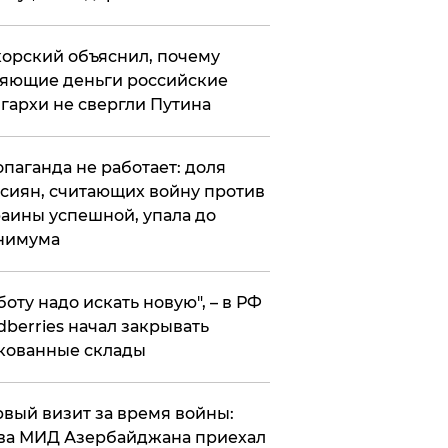
орский объяснил, почему
яющие деньги российские
гархи не свергли Путина
опаганда не работает: доля
сиян, считающих войну против
аины успешной, упала до
нимума
боту надо искать новую", – в РФ
dberries начал закрывать
кованные склады
вый визит за время войны:
ва МИД Азербайджана приехал