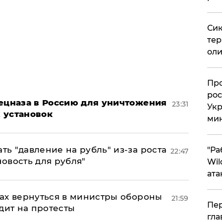
Сик
тер
оли
​Пр
рос
пецназа в Россию для уничтожения
23:31
Укр
 установок
ми
ь "давление на рубль" из-за роста
"Ра
22:47
новость для рубля"
Wil
ата
ах вернуться в министры обороны
21:59
Пер
дит на протесты
гла