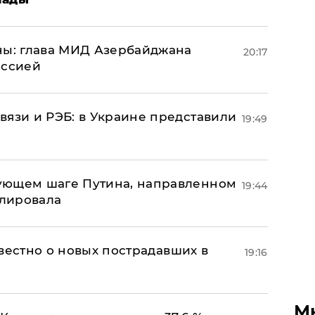
ны: глава МИД Азербайджана
20:17
иссией
вязи и РЭБ: в Украине представили
19:49
ующем шаге Путина, направленном
19:44
улировала
известно о новых пострадавших в
19:16
М