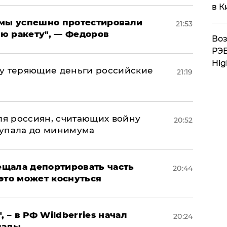
в К
я мы успешно протестировали
21:53
ю ракету", — Федоров
Воз
РЭБ
Hig
му теряющие деньги российские
21:19
а
оля россиян, считающих войну
20:52
 упала до минимума
щала депортировать часть
20:44
это может коснуться
, – в РФ Wildberries начал
20:24
лады