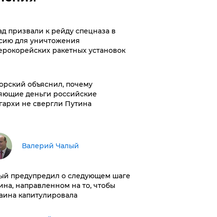
ад призвали к рейду спецназа в
сию для уничтожения
ерокорейских ракетных установок
орский объяснил, почему
яющие деньги российские
гархи не свергли Путина
Валерий Чалый
ый предупредил о следующем шаге
ина, направленном на то, чтобы
аина капитулировала