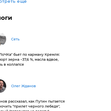
отреть ещё
логи
Сеть
оЛоЧКа" бьет по карману Кремля:
орт зерна −37,6 %, масла вдвое,
ль в коллапсе
Олег Жданов
нов рассказал, как Путин пытается
рочить "прилет черного лебедя",