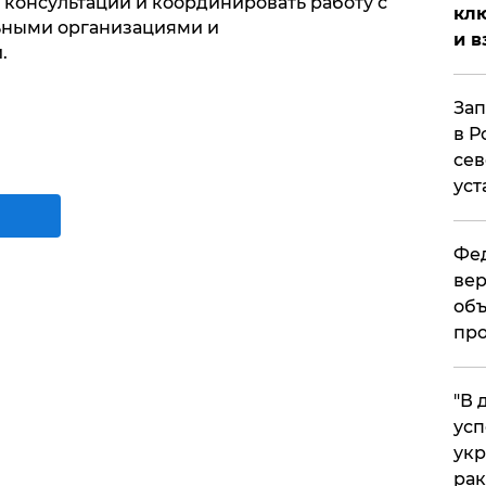
 консультации и координировать работу с
клю
ьными организациями и
и в
.
Зап
в Р
сев
уст
Фед
вер
объ
про
​"В
усп
укр
рак