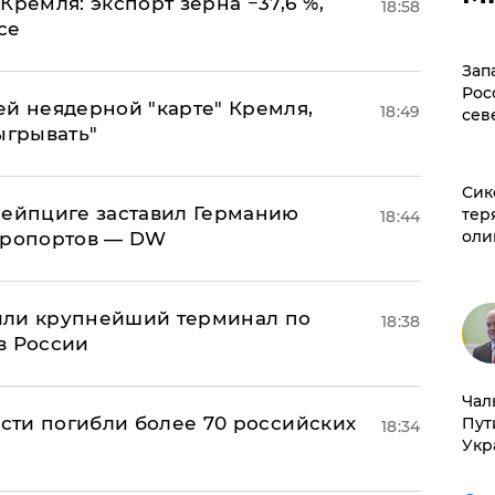
Кремля: экспорт зерна −37,6 %,
18:58
се
Зап
Рос
ей неядерной "карте" Кремля,
18:49
сев
ыгрывать"
Сик
 Лейпциге заставил Германию
тер
18:44
оли
эропортов — DW
или крупнейший терминал по
18:38
в России
Чал
асти погибли более 70 российских
Пут
18:34
Укр