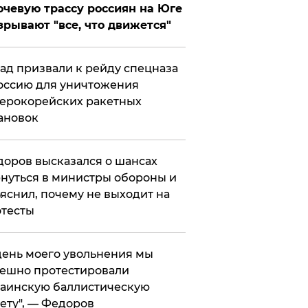
чевую трассу россиян на Юге
зрывают "все, что движется"
ад призвали к рейду спецназа
оссию для уничтожения
ерокорейских ракетных
ановок
оров высказался о шансах
нуться в министры обороны и
яснил, почему не выходит на
тесты
 день моего увольнения мы
ешно протестировали
аинскую баллистическую
ету", — Федоров