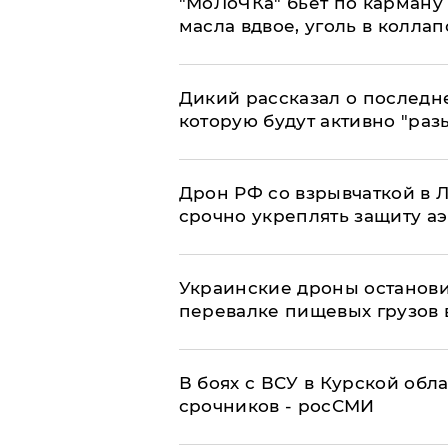
​"МоЛоЧКа" бьет по карману 
масла вдвое, уголь в коллап
Дикий рассказал о последн
которую будут активно "раз
​Дрон РФ со взрывчаткой в
срочно укреплять защиту а
Украинские дроны останов
перевалке пищевых грузов 
В боях с ВСУ в Курской обл
срочников - росСМИ