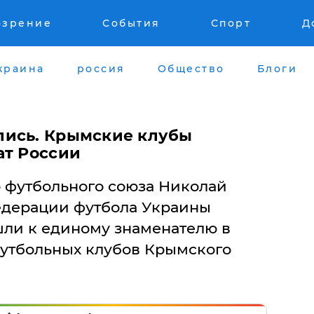
озрение
События
Спорт
Д
краина
россия
Общество
Блоги
лись. Крымские клубы
ат России
 футбольного союза Николай
едерации футбола Украины
ли к единому знаменателю в
футбольных клубов Крымского