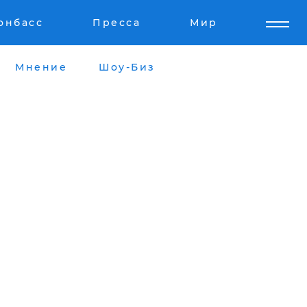
онбасс
Пресса
Мир
Мнение
Шоу-Биз