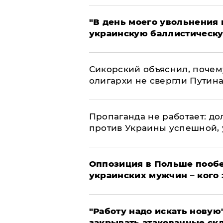
​"В день моего увольнени
украинскую баллистическу
Сикорский объяснил, поче
олигархи не свергли Путин
​Пропаганда не работает: д
против Украины успешной,
Оппозиция в Польше пообе
украинских мужчин – кого 
"Работу надо искать новую"
закрывать атакованные ск