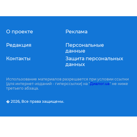
О проекте
Реклама
Редакция
Персональные
данные
Контакты
Защита персональных
данных
Использование материалов разрешается при условии ссылки
(для интернет-изданий - гиперссылки) на "
Диалог.ua
" не ниже
третьего абзаца.
� 2026,
Все права защищены.