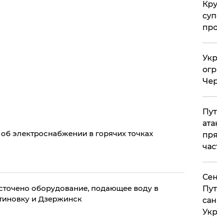
Кр
суп
про
Укр
огр
Чер
Пут
ата
об электроснабжении в горячих точках
пря
час
Сен
есточено оборудование, подающее воду в
Пут
тиновку и Дзержинск
сан
Укр