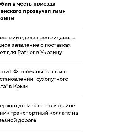
бии в честь приезда
енского прозвучал гимн
раины
енский сделал неожиданное
ное заявление о поставках
ет для Patriot в Украину
сти РФ пойманы на лжи о
становлении "сухопутного
та" в Крым
ержки до 12 часов: в Украине
ник транспортный коллапс на
езной дороге