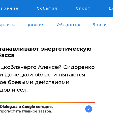
озрение
События
Спорт
Д
краина
россия
Общество
Блоги
танавливают энергетическую
басса
ецкоблэнерго Алексей Сидоренко
ки Донецкой области пытаются
ное боевыми действиями
ов и сел.
Dialog.ua в Google сегодня,
✓
пропустить главное завтра.