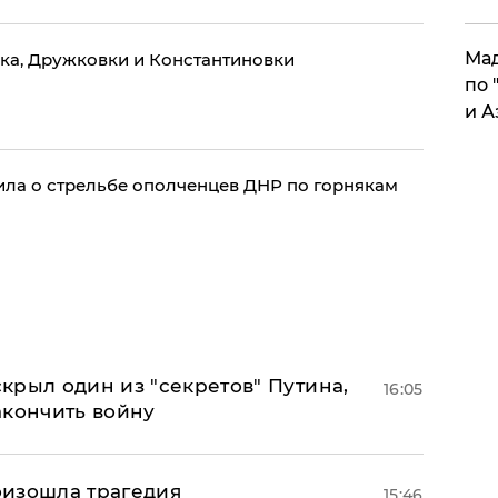
Мад
ка, Дружковки и Константиновки
по 
и А
ла о стрельбе ополченцев ДНР по горнякам
крыл один из "секретов" Путина,
16:05
акончить войну
оизошла трагедия
15:46