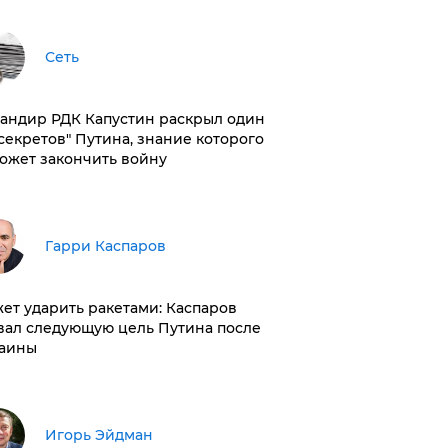
Сеть
андир РДК Капустин раскрыл один
"секретов" Путина, знание которого
ожет закончить войну
Гарри Каспаров
ет ударить ракетами: Каспаров
вал следующую цель Путина после
аины
Игорь Эйдман