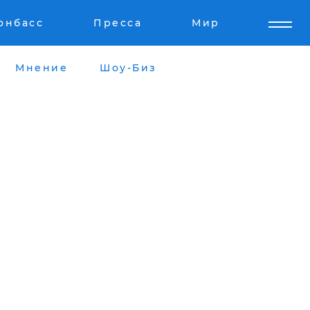
онбасс
Пресса
Мир
Мнение
Шоу-Биз