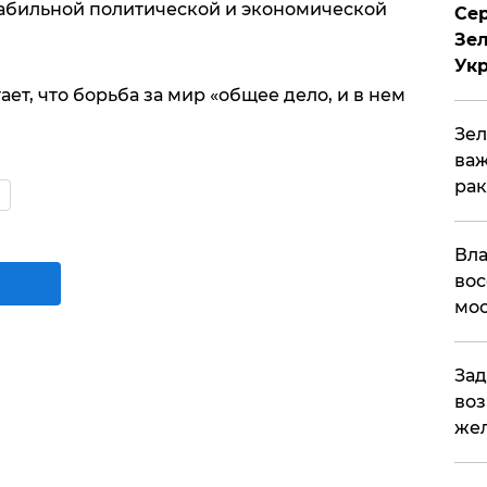
табильной политической и экономической
Сер
Зел
Ук
ет, что борьба за мир «общее дело, и в нем
Зел
важ
рак
Вла
вос
мос
Зад
воз
жел