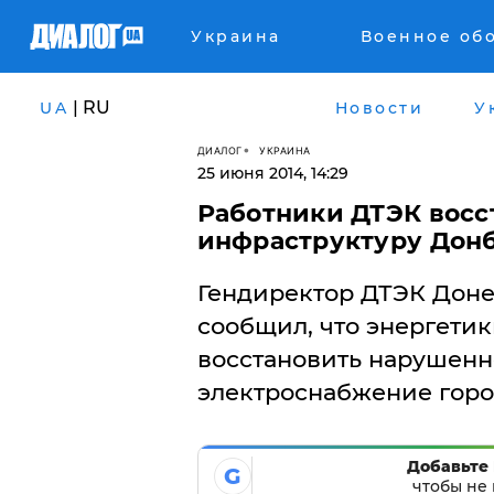
Украина
Военное об
| RU
UA
Новости
У
ДИАЛОГ
УКРАИНА
25 июня 2014, 14:29
Работники ДТЭК восс
инфраструктуру Дон
Гендиректор ДТЭК Дон
сообщил, что энергети
восстановить нарушен
электроснабжение город
Добавьте 
G
чтобы не 