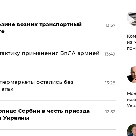
краине возник транспортный
13:57
ге
Ком
из 
пом
 тактику применения БпЛА армией
13:49
пермаркеты остались без
13:28
 атак
Мож
наз
Укр
олице Сербии в честь приезда
12:52
н Украины