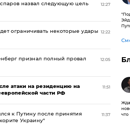
аспаров назвал следующую цель
12:27
​"По
Эйд
Пут
дет ограничивать некоторые удары
12:22
См
Б
енберг признал полный провал
12:05
сле атаки на резиденцию на
11:51
неевропейской части РФ
Жда
нов
лся к Путину после принятия
что
11:37
окорите Украину"