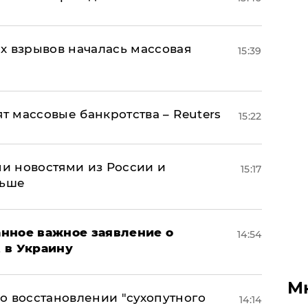
х взрывов началась массовая
15:39
ят массовые банкротства – Reuters
15:22
и новостями из России и
15:17
льше
нное важное заявление о
14:54
t в Украину
М
о восстановлении "сухопутного
14:14