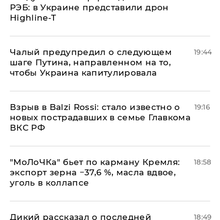
РЭБ: в Украине представили дрон
Highline-T
Чалый предупредил о следующем
19:44
шаге Путина, направленном на то,
чтобы Украина капитулировала
Взрыв в Balzi Rossi: стало известно о
19:16
новых пострадавших в семье Главкома
ВКС РФ
​"МоЛоЧКа" бьет по карману Кремля:
18:58
экспорт зерна −37,6 %, масла вдвое,
уголь в коллапсе
Дикий рассказал о последней
18:49