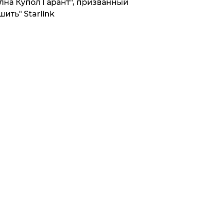
лна Купол Гарант", призванный
шить" Starlink