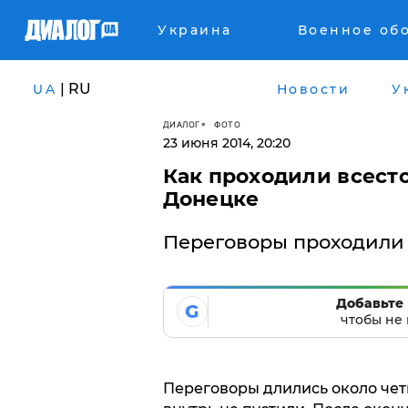
Украина
Военное об
| RU
UA
Новости
У
ДИАЛОГ
ФОТО
23 июня 2014, 20:20
Как проходили всест
Донецке
Переговоры проходили 
Добавьте 
G
чтобы не 
Переговоры длились около чет