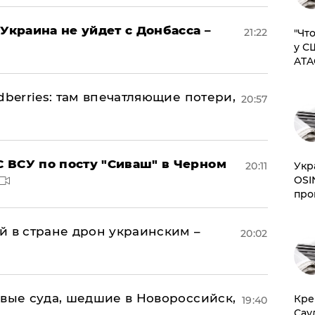
Украина не уйдет с Донбасса –
21:22
​"Ч
у С
ATA
dberries: там впечатляющие потери,
20:57
 ВСУ по посту "Сиваш" в Черном
20:11
​Ук
OSI
про
й в стране дрон украинским –
20:02
овые суда, шедшие в Новороссийск,
​Кр
19:40
Сау