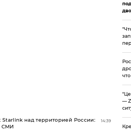
под
дво
​"Ч
зап
пер
​Ро
дро
что
​"Ц
— Z
сит
 Starlink над территорией России:
14:39
- СМИ
​Кр