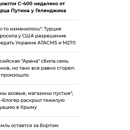
ожгли С-400 недалеко от
рца Путина у Геленджика
то-то изменилось": Турция
росила у США разрешение
едать Украине ATACMS и M270
ссийская "Арена" сбила семь
нов, но танк все равно сгорел:
 произошло
ены аховые, магазины пустые",
-блогер раскрыл тяжелую
уацию в Крыму
емль остается за бортом: