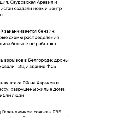
ция, Саудовская Аравия и
истан создали новый центр
лы
РФ заканчивается бензин:
рые схемы распределения
лива больше не работают
чь взрывов в Белгороде: дроны
ковали ТЭЦ и здание ФСБ
чная атака РФ на Харьков и
ссу: разрушены жилые дома,
ибли люди
д Геленджиком сожжен РЭБ