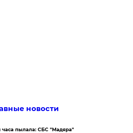
авные новости
 часа пылала: СБС "Мадяра"