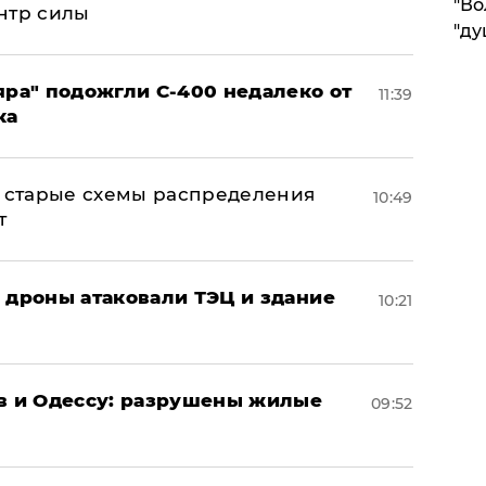
"Во
нтр силы
"ду
яра" подожгли С-400 недалеко от
11:39
ка
н: старые схемы распределения
10:49
т
: дроны атаковали ТЭЦ и здание
10:21
ов и Одессу: разрушены жилые
09:52