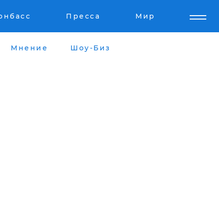
онбасс
Пресса
Мир
Мнение
Шоу-Биз