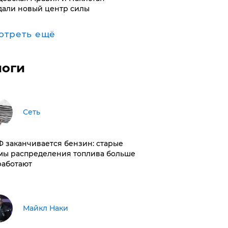
дали новый центр силы
отреть ещё
логи
Сеть
РФ заканчивается бензин: старые
мы распределения топлива больше
работают
Майкл Наки