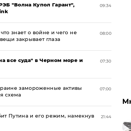
ЭБ "Волна Купол Гарант",
09:34
ink
что знает о войне и чего не
08:00
 вещи закрывает глаза
на все суда" в Черном море и
07:30
Украине замороженные активы
07:00
ая схема
М
убит Путина и его режим, намекнув
21:44