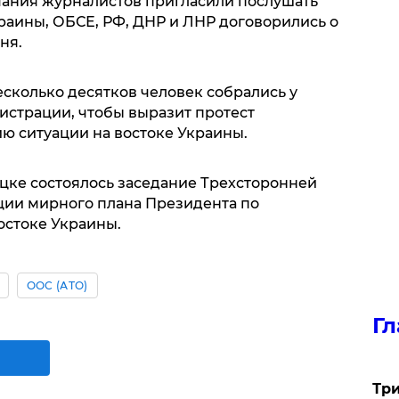
нчания журналистов пригласили послушать
краины, ОБСЕ, РФ, ДНР и ЛНР договорились о
ня.
несколько десятков человек собрались у
страции, чтобы выразит протест
ю ситуации на востоке Украины.
ецке состоялось заседание Трехсторонней
ции мирного плана Президента по
остоке Украины.
ООС (АТО)
Гл
Три