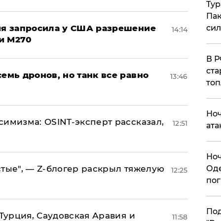
Тур
Пак
ция запросила у США разрешение
си
14:14
и M270
​В 
ста
семь дронов, но танк все равно
13:46
топ
​Но
симизма: OSINT-эксперт рассказал,
12:51
ата
​Но
стые", — Z-блогер раскрыл тяжелую
Оде
12:25
пог
По
 Турция, Саудовская Аравия и
11:58