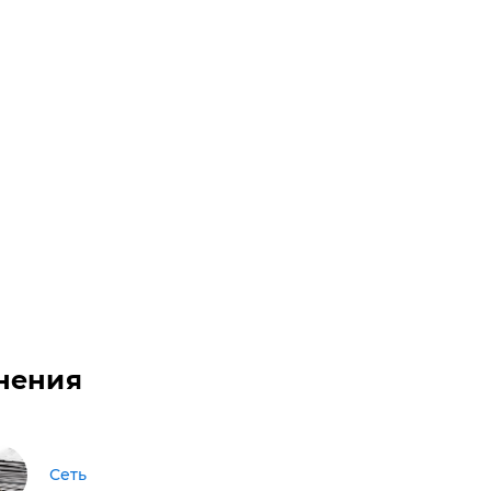
нения
Сеть