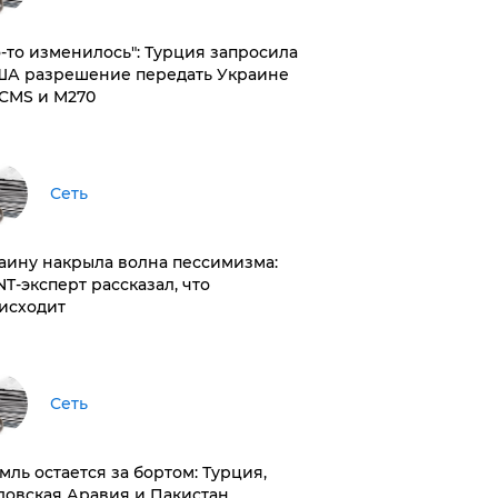
то-то изменилось": Турция запросила
ША разрешение передать Украине
CMS и M270
Сеть
раину накрыла волна пессимизма:
NT-эксперт рассказал, что
исходит
Сеть
емль остается за бортом: Турция,
довская Аравия и Пакистан