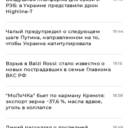
РЭБ: в Украине представили дрон
Highline-T
Чалый предупредил о следующем
19:44
шаге Путина, направленном на то,
чтобы Украина капитулировала
Взрыв в Balzi Rossi: стало известно о
19:16
новых пострадавших в семье Главкома
ВКС РФ
​"МоЛоЧКа" бьет по карману Кремля:
18:58
экспорт зерна −37,6 %, масла вдвое,
уголь в коллапсе
Дикий рассказал о последней
18:49