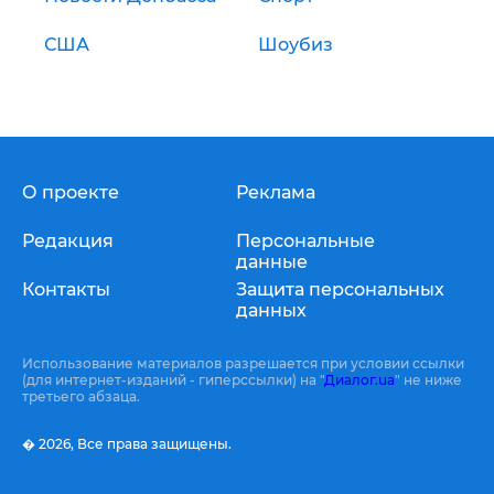
США
Шоубиз
О проекте
Реклама
Редакция
Персональные
данные
Контакты
Защита персональных
данных
Использование материалов разрешается при условии ссылки
(для интернет-изданий - гиперссылки) на "
Диалог.ua
" не ниже
третьего абзаца.
� 2026,
Все права защищены.