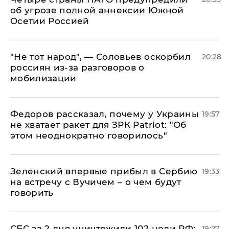
об угрозе полной аннексии Южной
Осетии Россией
​"Не тот народ", — Соловьев оскорбил
20:28
россиян из-за разговоров о
мобилизации
Федоров рассказал, почему у Украины
19:57
не хватает ракет для ЗРК Patriot: "Об
этом неоднократно говорилось"
Зеленский впервые прибыл в Сербию
19:33
на встречу с Вучичем – о чем будут
говорить
СБС за 2 дня уничтожили 102 цели РФ:
19:27