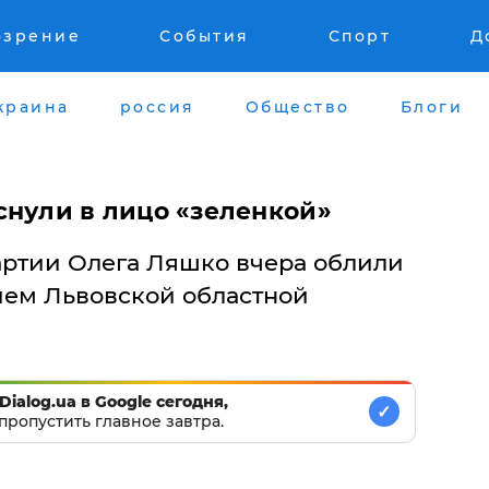
озрение
События
Спорт
Д
краина
россия
Общество
Блоги
снули в лицо «зеленкой»
ртии Олега Ляшко вчера облили
ием Львовской областной
Dialog.ua в Google сегодня,
✓
пропустить главное завтра.