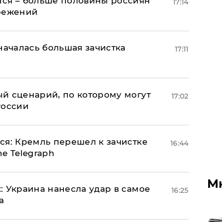
тся – больше половины россиян
17:14
ережений
началась большая зачистка
17:11
й сценарий, по которому могут
17:02
России
ся: Кремль перешел к зачистке
16:44
e Telegraph
М
: Украина нанесла удар в самое
16:25
а