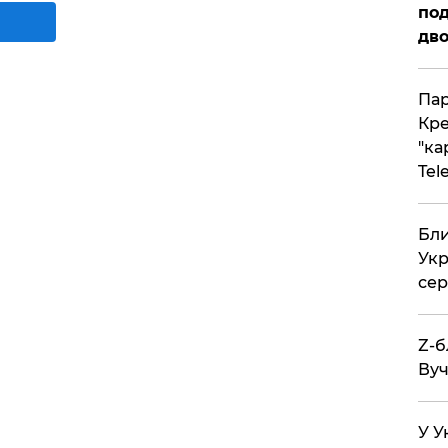
под
дво
Пар
Кре
"ка
Tel
Бли
Укр
сер
Z-б
Вуч
У У