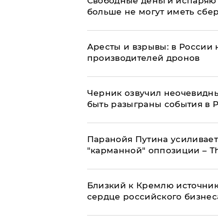
Свободные деньги испаряю
больше не могут иметь сб
Аресты и взрывы: в России 
производителей дронов
Черник озвучил неочевидны
быть разыграны события в 
Паранойя Путина усиливает
"карманной" оппозиции – Th
Близкий к Кремлю источник
сердце российского бизнес