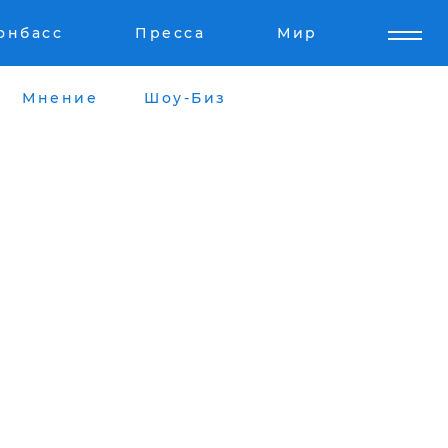
онбасс
Пресса
Мир
Мнение
Шоу-Биз