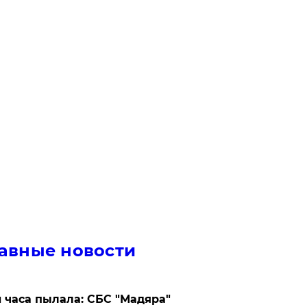
авные новости
 часа пылала: СБС "Мадяра"