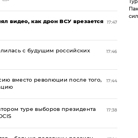
Тур
Пак
си
ял видео, как дрон ВСУ врезается
17:47
елилась с будущим российских
17:46
сию вместо революции после того,
17:44
ацию
 втором туре выборов президента
17:38
OCIS