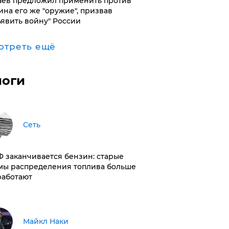
аев предложил применить против
ина его же "оружие", призвав
ъявить войну" России
отреть ещё
логи
Сеть
РФ заканчивается бензин: старые
мы распределения топлива больше
работают
Майкл Наки