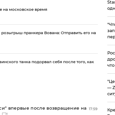
Sta
одн
е на московское время
​"Ч
зап
розыгрыш пранкера Вована: Отправить его на
пер
​Ро
дро
инского танка подорвал себя после того, как
что
​"Ц
— Z
сит
лси" впервые после возвращение на
17:59
​Кр