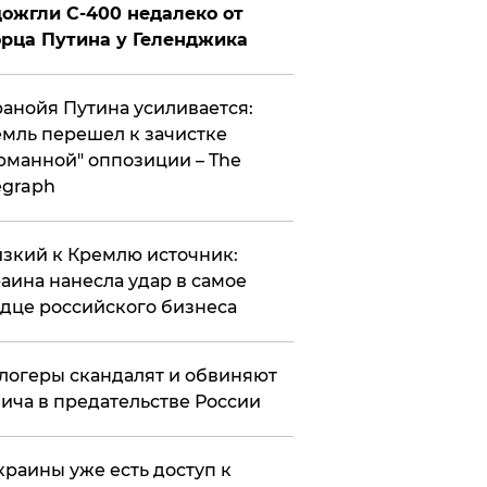
ожгли С-400 недалеко от
рца Путина у Геленджика
анойя Путина усиливается:
мль перешел к зачистке
рманной" оппозиции – The
egraph
зкий к Кремлю источник:
аина нанесла удар в самое
дце российского бизнеса
логеры скандалят и обвиняют
ича в предательстве России
краины уже есть доступ к