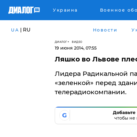
Украина
Военное об
| RU
UA
Новости
У
ДИАЛОГ
ВИДЕО
19 июня 2014, 07:55
​Ляшко во Львове пле
Лидера Радикальной па
«зеленкой» перед здан
телерадиокомпании.
Добавьте 
G
чтобы не 