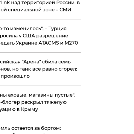
rlink над территорией России: в
ой специальной зоне – СМИ
то-то изменилось", – Турция
росила у США разрешение
едать Украине ATACMS и M270
ссийская "Арена" сбила семь
нов, но танк все равно сгорел:
 произошло
ены аховые, магазины пустые",
-блогер раскрыл тяжелую
уацию в Крыму
емль остается за бортом: