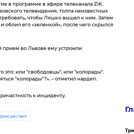
ие в программе в эфире телеканала ZIK.
вовского телевидения, толпа неизвестных
и требовать, чтобы Ляшко вышел к ним. Затем
и облил его «зеленкой», после чего скрылся
ый прием во Львове ему устроили
о это: или "свободовцы", или "колорады".
зяться "колорады"?», – отметил нардеп.
ричастность к инциденту.
Гл
роисшествия
Три