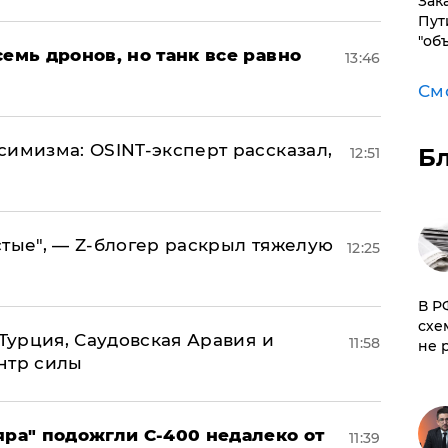
Зак
Пут
"об
семь дронов, но танк все равно
13:46
См
симизма: OSINT-эксперт рассказал,
Б
12:51
стые", — Z-блогер раскрыл тяжелую
12:25
​В 
схе
 Турция, Саудовская Аравия и
11:58
не 
нтр силы
яра" подожгли С-400 недалеко от
11:39