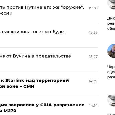
ь против Путина его же "оружие",
15:38
оссии
Дик
рев
объ
лых кризиса, осенью будет
15:33
няют Вучича в предательстве
15:27
Чер
сце
раз
к Starlink над территорией
14:39
ой зоне – СМИ
урция запросила у США разрешение
14:14
и M270