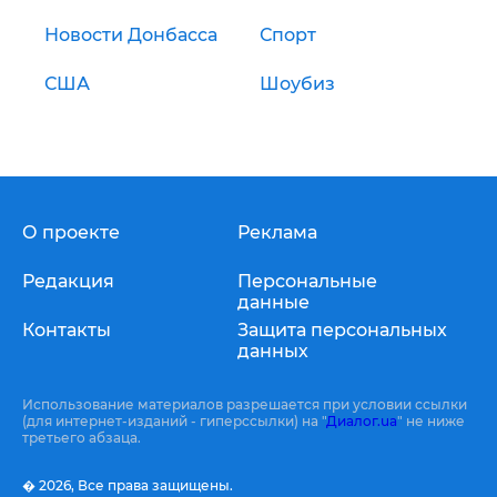
Новости Донбасса
Спорт
США
Шоубиз
О проекте
Реклама
Редакция
Персональные
данные
Контакты
Защита персональных
данных
Использование материалов разрешается при условии ссылки
(для интернет-изданий - гиперссылки) на "
Диалог.ua
" не ниже
третьего абзаца.
� 2026,
Все права защищены.