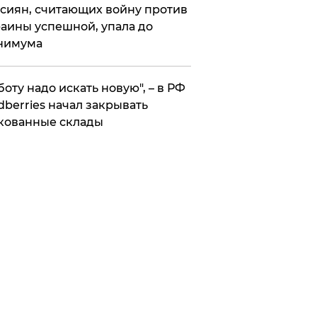
сиян, считающих войну против
аины успешной, упала до
нимума
боту надо искать новую", – в РФ
dberries начал закрывать
кованные склады