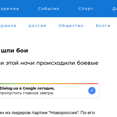
озрение
События
Спорт
Д
краина
россия
Общество
Блоги
 шли бои
ии этой ночи происходили боевые
Dialog.ua в Google сегодня,
✓
пропустить главное завтра.
н из лидеров партии "Новороссия". По его