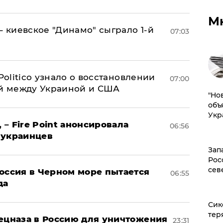
М
– киевское "Динамо" сыграло 1-й
07:03
 Politico узнало о восстановлении
07:00
й между Украиной и США
"Но
объ
Укр
 – Fire Point анонсировала
06:56
 украинцев
Зап
Рос
сев
оссия в Черном море пытается
06:55
да
Сик
тер
пецназа в Россию для уничтожения
23:31