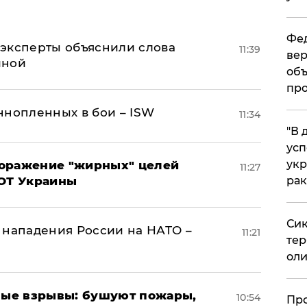
Фед
– эксперты объяснили слова
11:39
вер
иной
объ
про
ннопленных в бои – ISW
11:34
​"В
усп
укр
поражение "жирных" целей
11:27
ВОТ Украины
рак
Сик
 нападения России на НАТО –
11:21
тер
оли
ые взрывы: бушуют пожары,
10:54
​Пр