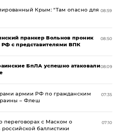
упированный Крым: "Там опасно для
08:59
аинский пранкер Вольнов проник
08:50
 РФ с представителями ВПК
краинские БпЛА успешно атаковали
08:09
е
рами армии РФ по гражданским
07:35
краины – Флеш
о переговорах с Маском о
07:10
в российской баллистики