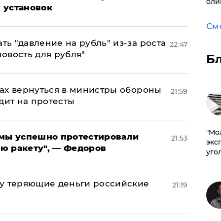
оли
 установок
См
ь "давление на рубль" из-за роста
22:47
новость для рубля"
Б
ах вернуться в министры обороны
21:59
дит на протесты
​"М
я мы успешно протестировали
21:53
эксп
ю ракету", — Федоров
уго
му теряющие деньги российские
21:19
а