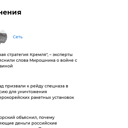
нения
Сеть
вая стратегия Кремля", – эксперты
яснили слова Мирошника о войне с
аиной
ад призвали к рейду спецназа в
сию для уничтожения
ерокорейских ракетных установок
орский объяснил, почему
яющие деньги российские