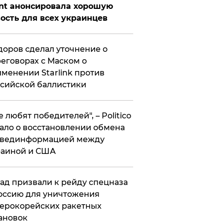
nt анонсировала хорошую
ость для всех украинцев
оров сделал уточнение о
еговорах с Маском о
менении Starlink против
сийской баллистики
се любят победителей", – Politico
ало о восстановлении обмена
звединформацией между
раиной и США
ад призвали к рейду спецназа
оссию для уничтожения
ерокорейских ракетных
ановок