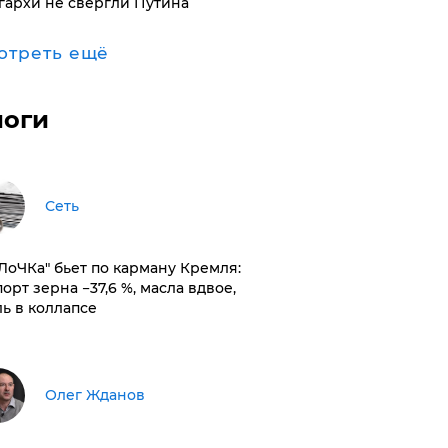
гархи не свергли Путина
отреть ещё
логи
Сеть
оЛоЧКа" бьет по карману Кремля:
орт зерна −37,6 %, масла вдвое,
ль в коллапсе
Олег Жданов