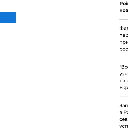
Poi
нов
Фед
пер
при
рос
​"В
узн
ра
Ук
Зап
в Р
сев
уст