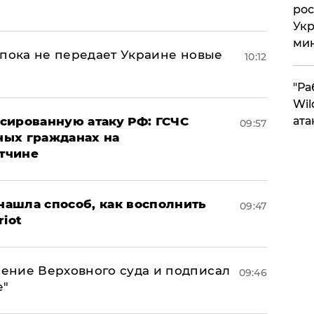
рос
Укр
ми
 пока не передает Украине новые
10:12
"Ра
Wil
сированную атаку РФ: ГСЧС
ата
09:57
ных гражданах на
тчине
ашла способ, как восполнить
09:47
riot
ение Верховного суда и подписал
09:46
е"