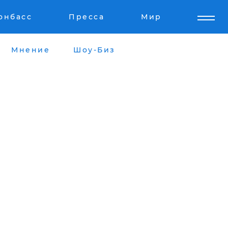
онбасс
Пресса
Мир
Мнение
Шоу-Биз