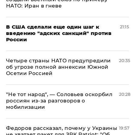
НАТО: Иран в гневе
В США сделали еще один шаг к
21:15
введению "адских санкций" против
России
Четыре страны НАТО предупредили
20:35
об угрозе полной аннексии Южной
Осетии Россией
​"Не тот народ", — Соловьев оскорбил
20:28
россиян из-за разговоров о
мобилизации
Федоров рассказал, почему у Украины
19:57
не хватает ракет для ЗРК Patriot: "Об