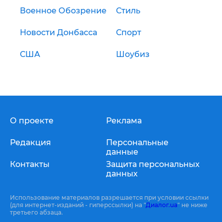
Военное Обозрение
Стиль
Новости Донбасса
Спорт
США
Шоубиз
О проекте
Реклама
Редакция
Персональные
данные
Контакты
Защита персональных
данных
Использование материалов разрешается при условии ссылки
(для интернет-изданий - гиперссылки) на "
Диалог.ua
" не ниже
третьего абзаца.