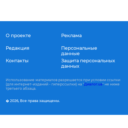
О проекте
Реклама
Редакция
Персональные
данные
Контакты
Защита персональных
данных
Использование материалов разрешается при условии ссылки
(для интернет-изданий - гиперссылки) на "
Диалог.ua
" не ниже
третьего абзаца.
� 2026,
Все права защищены.