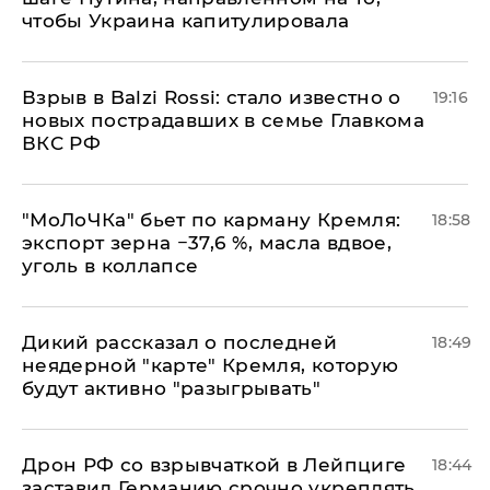
чтобы Украина капитулировала
Взрыв в Balzi Rossi: стало известно о
19:16
новых пострадавших в семье Главкома
ВКС РФ
​"МоЛоЧКа" бьет по карману Кремля:
18:58
экспорт зерна −37,6 %, масла вдвое,
уголь в коллапсе
Дикий рассказал о последней
18:49
неядерной "карте" Кремля, которую
будут активно "разыгрывать"
​Дрон РФ со взрывчаткой в Лейпциге
18:44
заставил Германию срочно укреплять