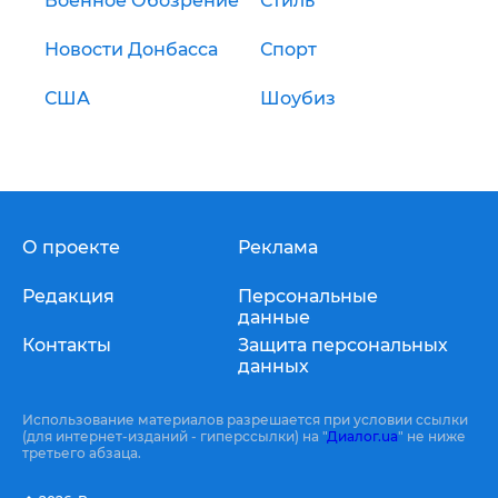
Военное Обозрение
Стиль
Новости Донбасса
Спорт
США
Шоубиз
О проекте
Реклама
Редакция
Персональные
данные
Контакты
Защита персональных
данных
Использование материалов разрешается при условии ссылки
(для интернет-изданий - гиперссылки) на "
Диалог.ua
" не ниже
третьего абзаца.