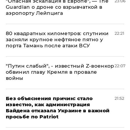
"Опасная эскалация в Европе", — The
23:06
Guardian о дроне со взрывчаткой в
аэропорту Лейпцига
80 квадратных километров: спутники
22:21
засняли крупное нефтяное пятно у
порта Тамань после атаки ВСУ
​"Путин слабый", - известный Z-военкор
22:07
обвинил главу Кремля в провале
войны
Без объяснения причин: стало
21:52
известно, как администрация
Байдена отказала Украине в важной
просьбе по Patriot