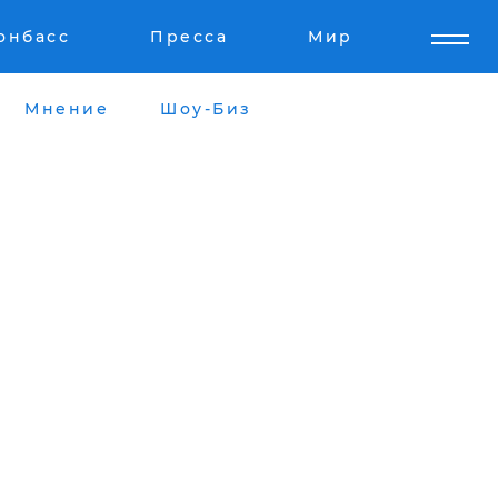
онбасс
Пресса
Мир
Мнение
Шоу-Биз