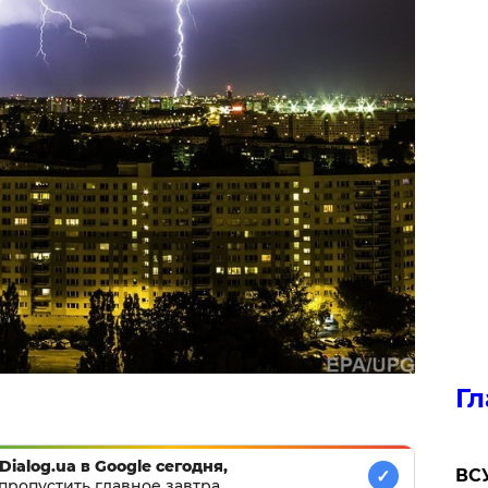
Гл
Dialog.ua в Google сегодня,
ВСУ
✓
пропустить главное завтра.