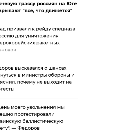
чевую трассу россиян на Юге
зрывают "все, что движется"
ад призвали к рейду спецназа
оссию для уничтожения
ерокорейских ракетных
ановок
оров высказался о шансах
нуться в министры обороны и
яснил, почему не выходит на
тесты
 день моего увольнения мы
ешно протестировали
аинскую баллистическую
ету", — Федоров