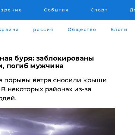
озрение
События
Спорт
Д
краина
россия
Общество
Блоги
ная буря: заблокированы
и, погиб мужчина
е порывы ветра сносили крыши
 В некоторых районах из-за
юдей.