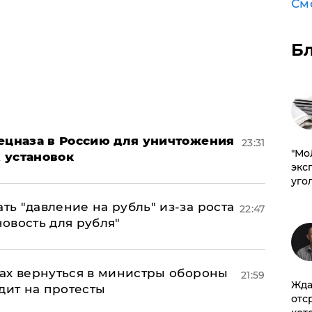
См
Б
пецназа в Россию для уничтожения
23:31
​"М
 установок
эксп
уго
ь "давление на рубль" из-за роста
22:47
новость для рубля"
ах вернуться в министры обороны
21:59
Жда
дит на протесты
отс