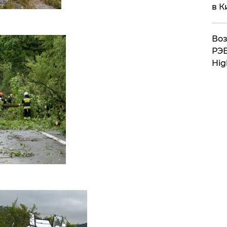
в К
Воз
РЭБ
Hig