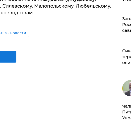
 Силезскому, Малопольскому, Любельскому,
воеводствам.
Зап
Рос
сев
ша - новости
Сик
тер
оли
Чал
Пут
Укр