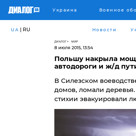
Украина
Военное об
| RU
UA
Новости
У
ДИАЛОГ
МИР
8 июля 2015, 13:54
Польшу накрыла мощ
автодороги и ж/д пут
В Силезском воеводств
домов, ломали деревья.
стихии эвакуировали л