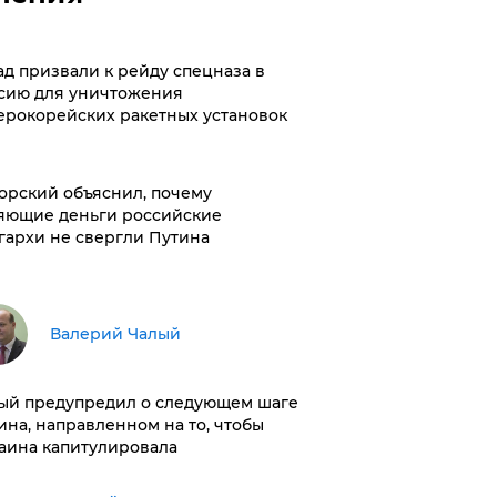
ад призвали к рейду спецназа в
сию для уничтожения
ерокорейских ракетных установок
орский объяснил, почему
яющие деньги российские
гархи не свергли Путина
Валерий Чалый
ый предупредил о следующем шаге
ина, направленном на то, чтобы
аина капитулировала