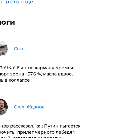
отреть ещё
логи
Сеть
оЛоЧКа" бьет по карману Кремля:
орт зерна −37,6 %, масла вдвое,
ль в коллапсе
Олег Жданов
нов рассказал, как Путин пытается
рочить "прилет черного лебедя",