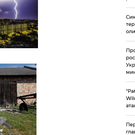
Сик
тер
оли
​Пр
рос
Укр
ми
"Ра
Wil
ата
Пер
гла