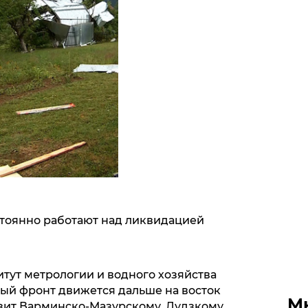
стоянно работают над ликвидацией
тут метрологии и водного хозяйства
ый фронт движется дальше на восток
М
зит Варминско-Мазурскому, Лудзкому,