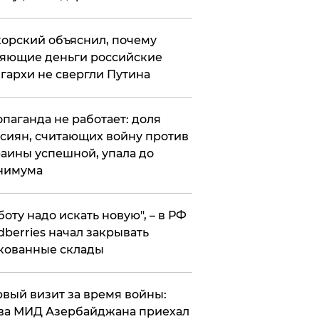
орский объяснил, почему
яющие деньги российские
гархи не свергли Путина
опаганда не работает: доля
сиян, считающих войну против
аины успешной, упала до
нимума
боту надо искать новую", – в РФ
dberries начал закрывать
кованные склады
вый визит за время войны:
ва МИД Азербайджана приехал