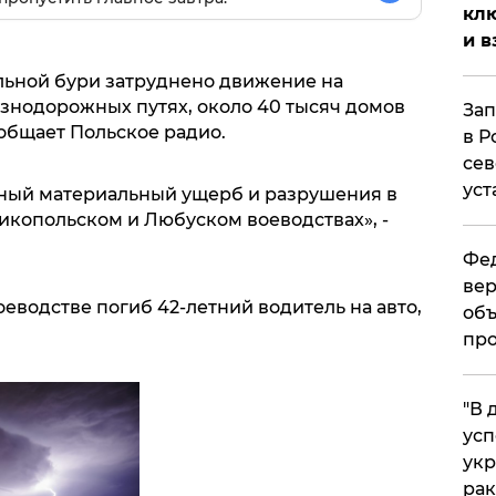
клю
и в
ильной бури затруднено движение на
знодорожных путях, около 40 тысяч домов
Зап
ообщает Польское радио.
в Р
сев
уст
ьный материальный ущерб и разрушения в
икопольском и Любуском воеводствах», -
Фед
вер
оеводстве погиб 42-летний водитель на авто,
объ
про
​"В
усп
укр
рак