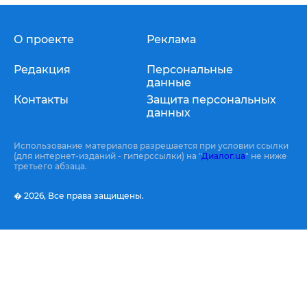
О проекте
Реклама
Редакция
Персональные
данные
Контакты
Защита персональных
данных
Использование материалов разрешается при условии ссылки
(для интернет-изданий - гиперссылки) на "
Диалог.ua
" не ниже
третьего абзаца.
� 2026,
Все права защищены.