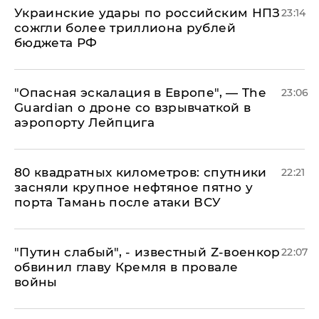
Украинские удары по российским НПЗ
23:14
сожгли более триллиона рублей
бюджета РФ
"Опасная эскалация в Европе", — The
23:06
Guardian о дроне со взрывчаткой в
аэропорту Лейпцига
80 квадратных километров: спутники
22:21
засняли крупное нефтяное пятно у
порта Тамань после атаки ВСУ
​"Путин слабый", - известный Z-военкор
22:07
обвинил главу Кремля в провале
войны