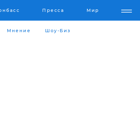
онбасс
Пресса
Мир
Мнение
Шоу-Биз