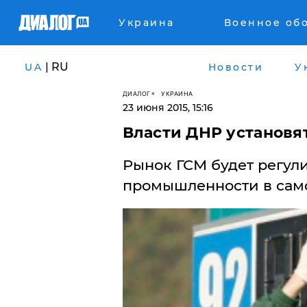
Украина
Военное об
| RU
UA
Новости
У
ДИАЛОГ
УКРАИНА
23 июня 2015, 15:16
Власти ДНР установя
Рынок ГСМ будет регул
промышленности в сам