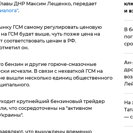
Главы ДНР Максим Лещенко, передает
клю
иалога"
.
и в
ынку ГСМ самому регулировать ценовую
В б
на ГСМ будет выше, чуть позже цена на
пог
т соответствовать ценам в РФ.
сро
 отметил он.
Ан-
то бензин и другие горюче-смазочные
дро
ки исчезли. В связи с нехваткой ГСМ на
воз
не вышли несколько единиц общественного
Ле
иципального.
уходит крупнейший бензиновый трейдер
На 
или, что сосредоточены на "активном
Тат
Украины".
— с
 заявляют, что вынуждены временно