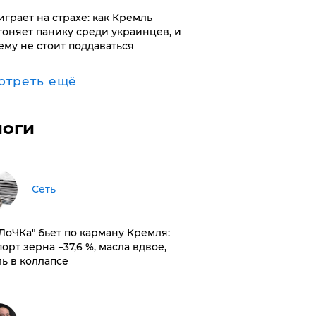
играет на страхе: как Кремль
гоняет панику среди украинцев, и
ему не стоит поддаваться
отреть ещё
логи
Сеть
оЛоЧКа" бьет по карману Кремля:
орт зерна −37,6 %, масла вдвое,
ль в коллапсе