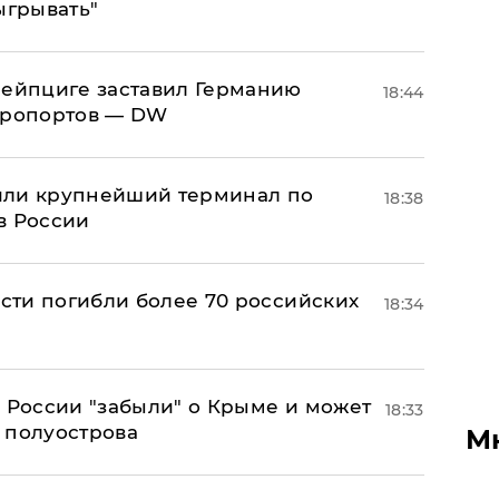
ыгрывать"
 Лейпциге заставил Германию
18:44
эропортов — DW
или крупнейший терминал по
18:38
в России
асти погибли более 70 российских
18:34
в России "забыли" о Крыме и может
18:33
т полуострова
М