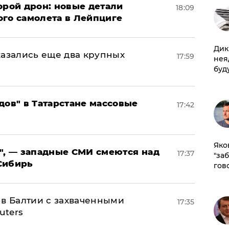
орой дрон: новые детали
18:09
ого самолета в Лейпциге
Дик
тказались еще два крупных
17:59
нея
буд
дов" в Татарстане массовые
17:42
Яко
", — западные СМИ смеются над
17:37
"за
Сибирь
гов
 в Балтии с захваченными
17:35
uters