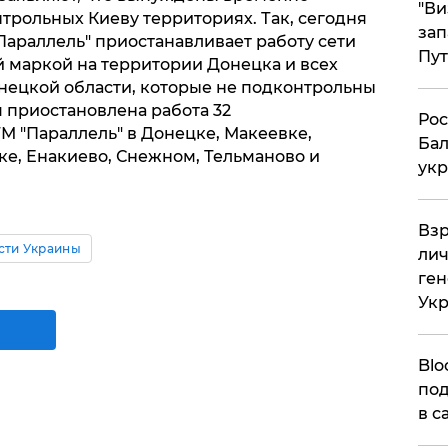
"Ви
трольных Киеву территориях. Так, сегодня
зап
"Параллель" приостанавливает работу сети
Пут
 маркой на территории Донецка и всех
нецкой области, которые не подконтрольны
ая приостановлена работа 32
​Ро
М "Параллель" в Донецке, Макеевке,
Бал
ке, Енакиево, Снежном, Тельманово и
укр
​Вз
сти Украины
лич
ген
Ук
Blo
под
в с