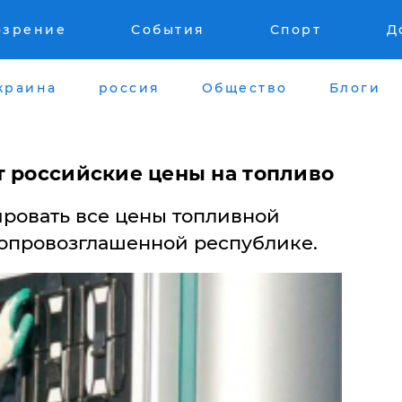
озрение
События
Спорт
Д
краина
россия
Общество
Блоги
т российские цены на топливо
ировать все цены топливной
опровозглашенной республике.