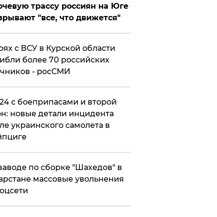
чевую трассу россиян на Юге
зрывают "все, что движется"
оях с ВСУ в Курской области
ибли более 70 российских
чников - росСМИ
24 с боеприпасами и второй
н: новые детали инцидента
ле украинского самолета в
йпциге
заводе по сборке "Шахедов" в
арстане массовые увольнения
оцсети