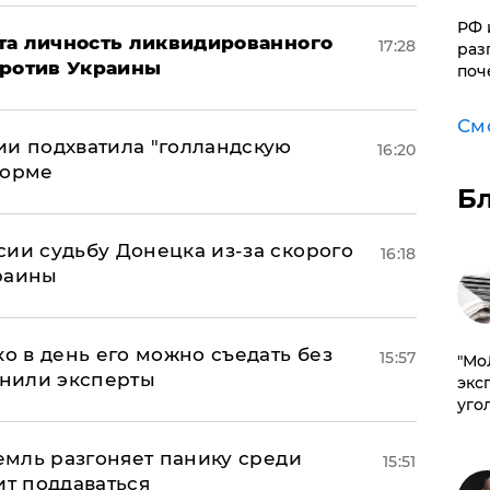
РФ 
рыта личность ликвидированного
17:28
раз
против Украины
поч
См
ии подхватила "голландскую
16:20
форме
Б
сии судьбу Донецка из-за скорого
16:18
раины
ко в день его можно съедать без
15:57
​"М
снили эксперты
эксп
уго
ремль разгоняет панику среди
15:51
ит поддаваться