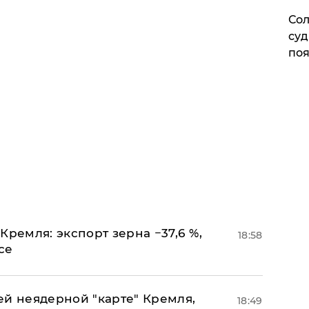
Сол
суд
поя
Кремля: экспорт зерна −37,6 %,
18:58
се
ей неядерной "карте" Кремля,
18:49