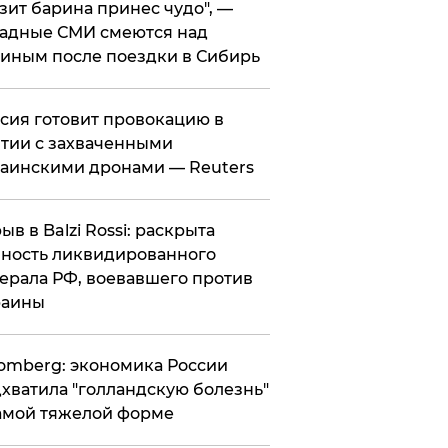
зит барина принес чудо", —
адные СМИ смеются над
иным после поездки в Сибирь
ссия готовит провокацию в
тии с захваченными
аинскими дронами — Reuters
рыв в Balzi Rossi: раскрыта
ность ликвидированного
ерала РФ, воевавшего против
раины
omberg: экономика России
хватила "голландскую болезнь"
амой тяжелой форме