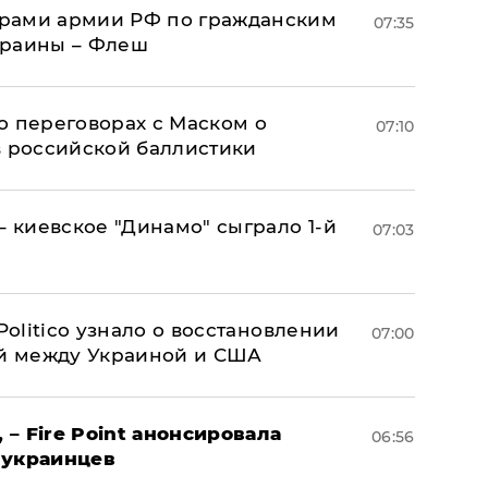
рами армии РФ по гражданским
07:35
краины – Флеш
о переговорах с Маском о
07:10
в российской баллистики
– киевское "Динамо" сыграло 1-й
07:03
 Politico узнало о восстановлении
07:00
й между Украиной и США
 – Fire Point анонсировала
06:56
 украинцев