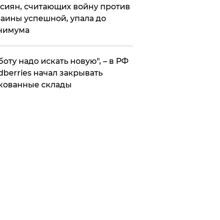
сиян, считающих войну против
аины успешной, упала до
нимума
боту надо искать новую", – в РФ
dberries начал закрывать
кованные склады