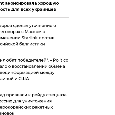
nt анонсировала хорошую
ость для всех украинцев
оров сделал уточнение о
еговорах с Маском о
менении Starlink против
сийской баллистики
се любят победителей", – Politico
ало о восстановлении обмена
звединформацией между
раиной и США
ад призвали к рейду спецназа
оссию для уничтожения
ерокорейских ракетных
ановок