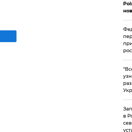
Poi
нов
Фед
пер
при
рос
​"В
узн
ра
Ук
Зап
в Р
сев
уст