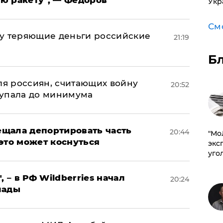
ю ракету", — Федоров
Укр
См
му теряющие деньги российские
21:19
а
Б
оля россиян, считающих войну
20:52
 упала до минимума
щала депортировать часть
20:44
​"М
это может коснуться
эксп
уго
, – в РФ Wildberries начал
20:24
лады