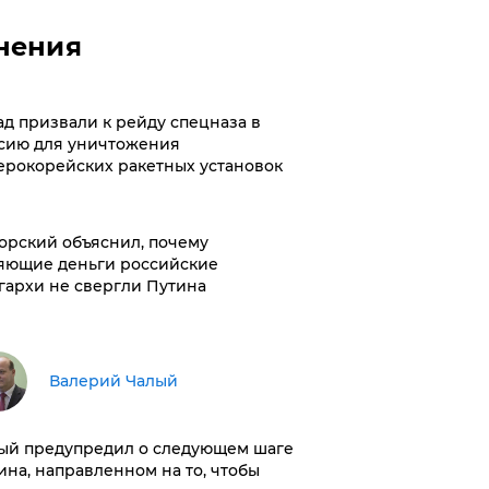
нения
ад призвали к рейду спецназа в
сию для уничтожения
ерокорейских ракетных установок
орский объяснил, почему
яющие деньги российские
гархи не свергли Путина
Валерий Чалый
ый предупредил о следующем шаге
ина, направленном на то, чтобы