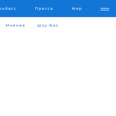
онбасс
Пресса
Мир
Мнение
Шоу-Биз