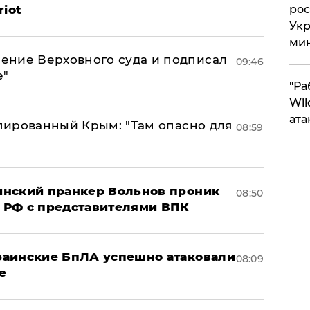
riot
рос
Укр
ми
ение Верховного суда и подписал
09:46
е"
"Ра
Wil
ата
упированный Крым: "Там опасно для
08:59
аинский пранкер Вольнов проник
08:50
 РФ с представителями ВПК
краинские БпЛА успешно атаковали
08:09
е