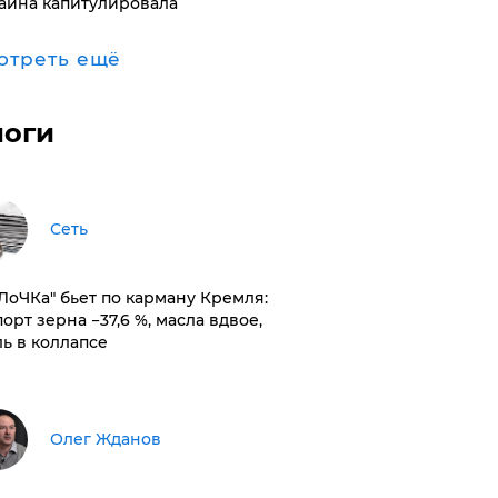
аина капитулировала
отреть ещё
логи
Сеть
оЛоЧКа" бьет по карману Кремля:
орт зерна −37,6 %, масла вдвое,
ль в коллапсе
Олег Жданов