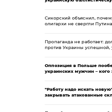
украинскую баллистическу
Сикорский объяснил, поче
олигархи не свергли Путин
​Пропаганда не работает: д
против Украины успешной,
Оппозиция в Польше пообе
украинских мужчин – кого 
"Работу надо искать новую"
закрывать атакованные ск