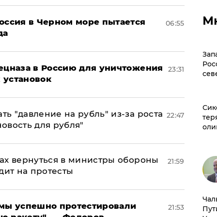
М
оссия в Черном море пытается
06:55
да
Зап
Рос
пецназа в Россию для уничтожения
23:31
сев
 установок
Сик
ь "давление на рубль" из-за роста
22:47
тер
новость для рубля"
оли
ах вернуться в министры обороны
21:59
дит на протесты
Чал
я мы успешно протестировали
21:53
Пут