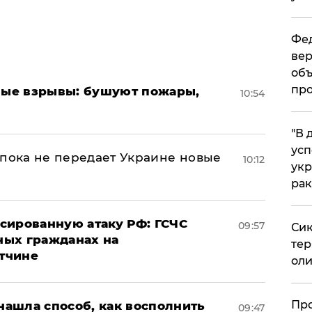
Фед
вер
объ
про
ые взрывы: бушуют пожары,
10:54
​"В
усп
 пока не передает Украине новые
10:12
укр
рак
сированную атаку РФ: ГСЧС
09:57
Сик
ных гражданах на
тер
тчине
оли
​Пр
ашла способ, как восполнить
09:47