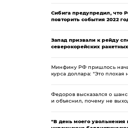
Сибига предупредил, что Р
повторить события 2022 го
Запад призвали к рейду с
северокорейских ракетных
Минфину РФ пришлось начат
курса доллара: "Это плохая 
Федоров высказался о шанс
и объяснил, почему не выхо
​"В день моего увольнени