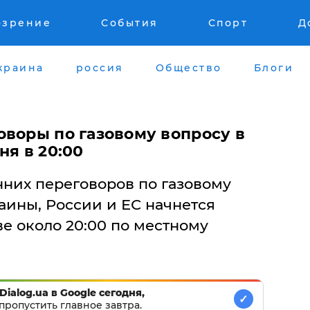
озрение
События
Спорт
Д
краина
россия
Общество
Блоги
оворы по газовому вопросу в
ня в 20:00
нних переговоров по газовому
аины, России и ЕС начнется
ве около 20:00 по местному
Dialog.ua в Google сегодня,
✓
пропустить главное завтра.