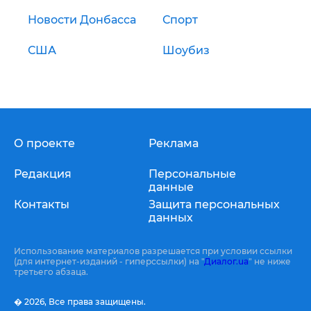
Новости Донбасса
Спорт
США
Шоубиз
О проекте
Реклама
Редакция
Персональные
данные
Контакты
Защита персональных
данных
Использование материалов разрешается при условии ссылки
(для интернет-изданий - гиперссылки) на "
Диалог.ua
" не ниже
третьего абзаца.
� 2026,
Все права защищены.