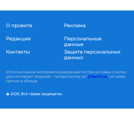
О проекте
Реклама
Редакция
Персональные
данные
Контакты
Защита персональных
данных
Использование материалов разрешается при условии ссылки
(для интернет-изданий - гиперссылки) на "
Диалог.ua
" не ниже
третьего абзаца.
� 2026,
Все права защищены.