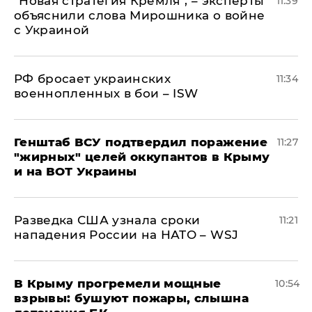
"Новая стратегия Кремля", – эксперты
11:39
объяснили слова Мирошника о войне
с Украиной
РФ бросает украинских
11:34
военнопленных в бои – ISW
Генштаб ВСУ подтвердил поражение
11:27
"жирных" целей оккупантов в Крыму
и на ВОТ Украины
Разведка США узнала сроки
11:21
нападения России на НАТО – WSJ
В Крыму прогремели мощные
10:54
взрывы: бушуют пожары, слышна