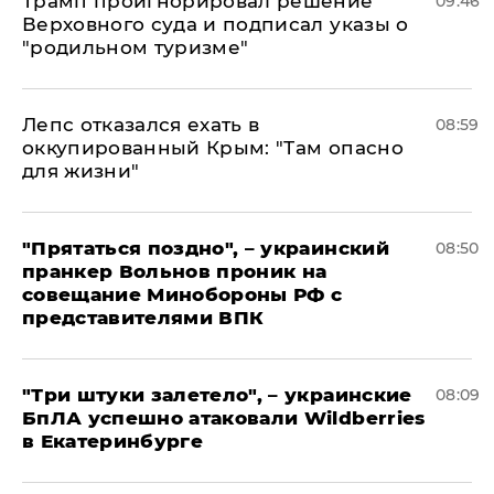
Трамп проигнорировал решение
09:46
Верховного суда и подписал указы о
"родильном туризме"
Лепс отказался ехать в
08:59
оккупированный Крым: "Там опасно
для жизни"
"Прятаться поздно", – украинский
08:50
пранкер Вольнов проник на
совещание Минобороны РФ с
представителями ВПК
"Три штуки залетело", – украинские
08:09
БпЛА успешно атаковали Wildberries
в Екатеринбурге