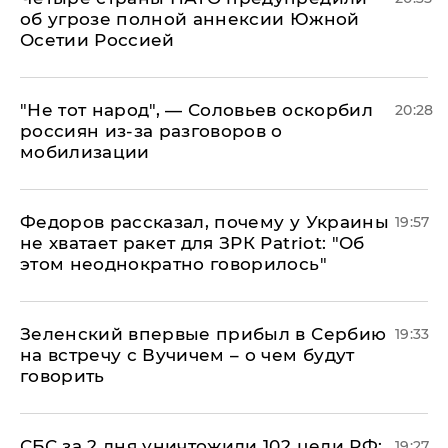
об угрозе полной аннексии Южной
Осетии Россией
​"Не тот народ", — Соловьев оскорбил
20:28
россиян из-за разговоров о
мобилизации
Федоров рассказал, почему у Украины
19:57
не хватает ракет для ЗРК Patriot: "Об
этом неоднократно говорилось"
Зеленский впервые прибыл в Сербию
19:33
на встречу с Вучичем – о чем будут
говорить
СБС за 2 дня уничтожили 102 цели РФ:
19:27