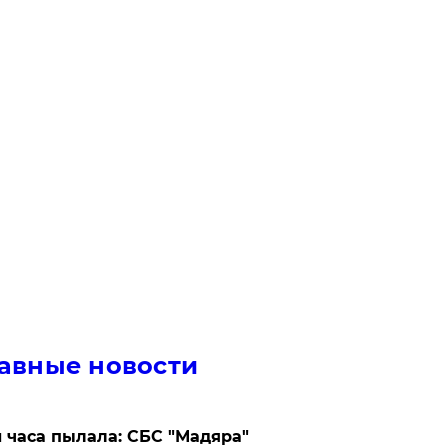
авные новости
 часа пылала: СБС "Мадяра"