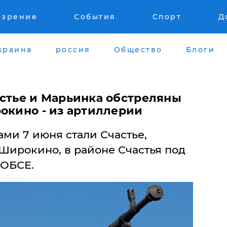
озрение
События
Спорт
Д
краина
россия
Общество
Блоги
астье и Марьинка обстреляны
окино - из артиллерии
ми 7 июня стали Счастье,
Широкино, в районе Счастья под
 ОБСЕ.