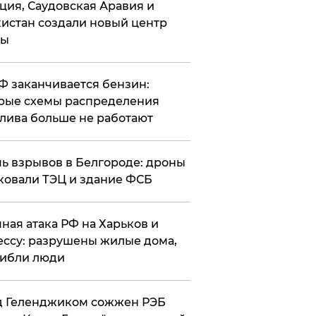
ция, Саудовская Аравия и
истан создали новый центр
лы
РФ заканчивается бензин:
рые схемы распределения
лива больше не работают
чь взрывов в Белгороде: дроны
ковали ТЭЦ и здание ФСБ
чная атака РФ на Харьков и
ссу: разрушены жилые дома,
ибли люди
д Геленджиком сожжен РЭБ