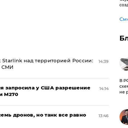
соз
См
Б
 Starlink над территорией России:
14:39
- СМИ
​В 
схе
ция запросила у США разрешение
14:14
не 
и M270
семь дронов, но танк все равно
13:46