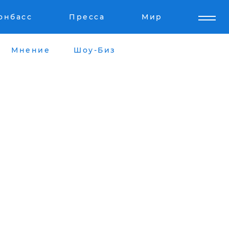
онбасс
Пресса
Мир
Мнение
Шоу-Биз