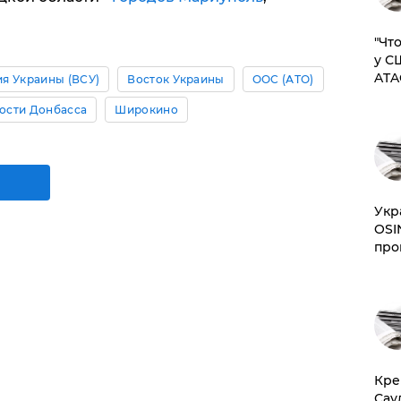
​"Ч
у С
ATA
я Украины (ВСУ)
Восток Украины
ООС (АТО)
ости Донбасса
Широкино
​Ук
OSI
про
​Кр
Сау