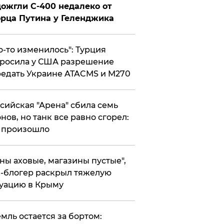
ожгли С-400 недалеко от
рца Путина у Геленджика
то-то изменилось": Турция
росила у США разрешение
едать Украине ATACMS и M270
ссийская "Арена" сбила семь
нов, но танк все равно сгорел:
 произошло
ены аховые, магазины пустые",
-блогер раскрыл тяжелую
уацию в Крыму
емль остается за бортом: