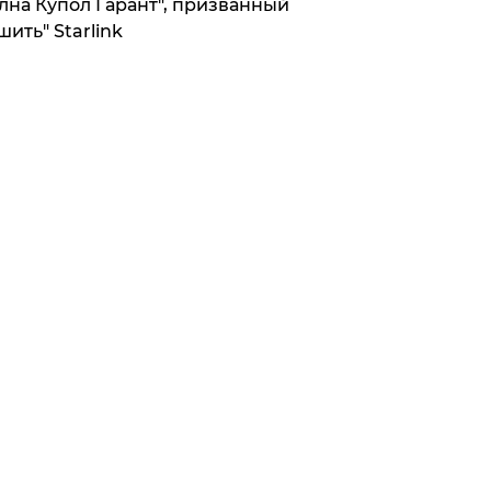
лна Купол Гарант", призванный
шить" Starlink