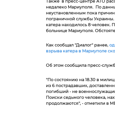
Также в пресс-центре АТО расс
недалеко Мариуполя. По данны
неустановленным пока причина
пограничной службы Украины.
катера находилось 8 человек.
больнице Мариуполя. Обстояте
Как сообщал "Диалог" ранее,
од
взрыва катера в Мариуполе ск
Об этом сообщила пресс-служ
"По состоянию на 18.30 в мили
из 6 пострадавших, доставленны
погибший - не военнослужащий
Поиски седьмого человека, нах
продолжаются", - отметили в М