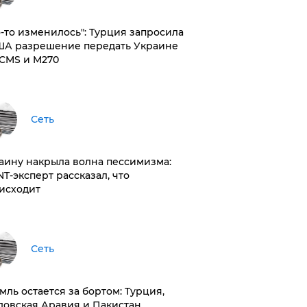
то-то изменилось": Турция запросила
ША разрешение передать Украине
CMS и M270
Сеть
раину накрыла волна пессимизма:
NT-эксперт рассказал, что
исходит
Сеть
емль остается за бортом: Турция,
довская Аравия и Пакистан