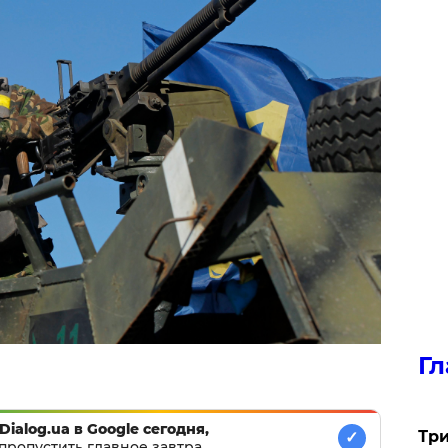
Гл
Dialog.ua в Google сегодня,
Три
✓
пропустить главное завтра.