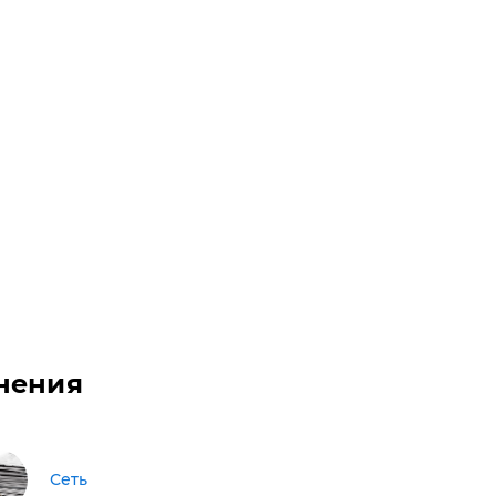
нения
Сеть