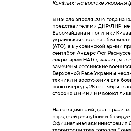
Конфликт на востоке Украины (
В начале апреля 2014 года нач
представителями ДНР\ЛНР, не
Евромайдана и политику Киев
украинская сторона объявила
(АТО), а к украинской армии п
сентября Андерс Фог Расмуссе
секретарем НАТО, заявил, что 
замечены российские военнос
Верховной Раде Украины неодн
техники и вооружения для бое
свою очередь, 28 сентября гла
стороне ДНР и ЛНР воюют лиш
На сегодняшний день правите
народной республики базируе
Официальная администрация Д
территории трех городов Доне