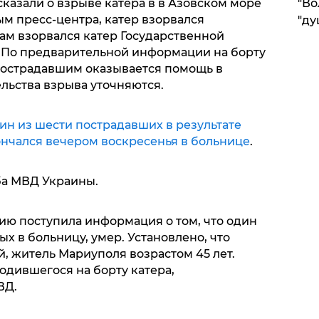
казали о взрыве катера в в Азовском море
"Во
м пресс-центра, катер взорвался
"ду
м взорвался катер Государственной
 По предварительной информации на борту
 Пострадавшим оказывается помощь в
льства взрыва уточняются.
ин из шести пострадавших в результате
ончался вечером воскресенья в больнице
.
ба МВД Украины.
цию поступила информация о том, что один
х в больницу, умер. Установлено, что
, житель Мариуполя возрастом 45 лет.
одившегося на борту катера,
ВД.