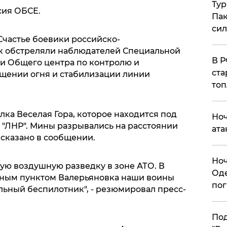
Тур
сия ОБСЕ.
Пак
си
Счастье боевики российско-
к обстреляли наблюдателей Специальной
​В 
и Общего центра по контролю и
ста
щении огня и стабилизации линии
топ
лка Веселая Гора, которое находится под
​Но
"ЛНР". Мины разрывались на расстоянии
ата
 сказано в сообщении.
​Но
ую воздушную разведку в зоне АТО. В
Оде
нным пунктом Валерьяновка наши воины
пог
ьный беспилотник", - резюмировал пресс-
По