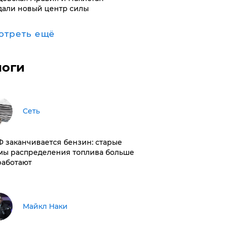
дали новый центр силы
отреть ещё
логи
Сеть
РФ заканчивается бензин: старые
мы распределения топлива больше
работают
Майкл Наки