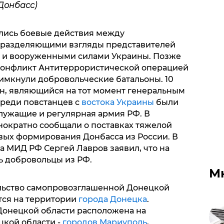
Донбасс)
ались боевые действия между
 разделяющими взгляды представителей
а и вооруженными силами Украины. Позже
 конфликт Антитеррористической операцией
римкнули добровольческие батальоны. 10
н, являющийся на тот момент генеральным
среди повстанцев с
востока Украины
были
лужащие и регулярная армия РФ. В
ократно сообщали о поставках тяжелой
вых формирования Донбасса из России. В
ва МИД РФ Сергей Лавров заявил, что на
ь добровольцы из РФ.
М
льство самопровозглашенной Донецкой
тся на территории
города Донецка
.
онецкой области расположена на
цкой области -
городов Мариуполь
,