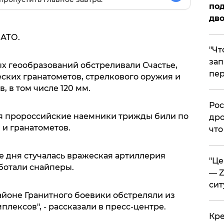
под
дво
 АТО.
​"Ч
зап
 геообразований обстреливали Счастье,
пер
еских гранатометов, стрелкового оружия и
 в том числе 120 мм.
​Ро
ня пророссийские наемники трижды били по
дро
 и гранатометов.
что
е дня стучалась вражеская артиллерия
​"Ц
ботали снайперы.
— Z
сит
айоне Гранитного боевики обстреляли из
лексов", - рассказали в пресс-центре.
​Кр