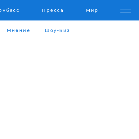
онбасс
Пресса
Мир
Мнение
Шоу-Биз