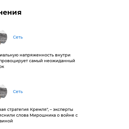
нения
Сеть
иальную напряженность внутри
провоцирует самый неожиданный
ок
Сеть
вая стратегия Кремля", – эксперты
яснили слова Мирошника о войне с
аиной