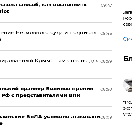
ашла способ, как восполнить
09:47
riot
Зап
Рос
сев
ение Верховного суда и подписал
09:46
См
е"
Б
упированный Крым: "Там опасно для
08:59
аинский пранкер Вольнов проник
08:50
 РФ с представителями ВПК
​"М
эксп
уго
краинские БпЛА успешно атаковали
08:09
е