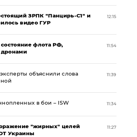
стоящий ЗРПК "Панцирь-С1" и
12:15
вилось видео ГУР
 состояние флота РФ,
11:54
 дронами
– эксперты объяснили слова
11:39
иной
ннопленных в бои – ISW
11:34
поражение "жирных" целей
11:27
ВОТ Украины