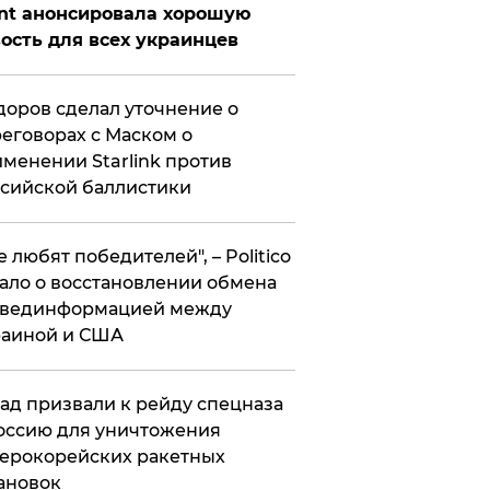
nt анонсировала хорошую
ость для всех украинцев
оров сделал уточнение о
еговорах с Маском о
менении Starlink против
сийской баллистики
се любят победителей", – Politico
ало о восстановлении обмена
звединформацией между
раиной и США
ад призвали к рейду спецназа
оссию для уничтожения
ерокорейских ракетных
ановок