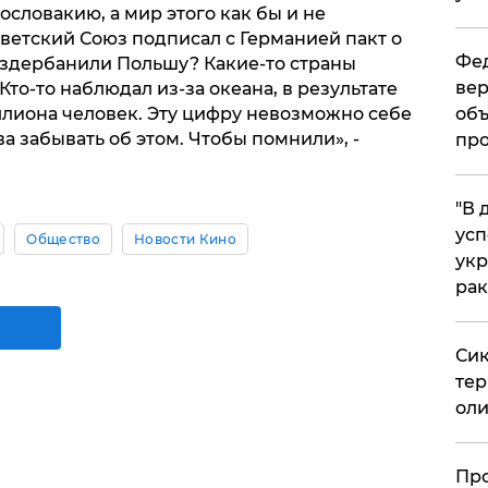
хословакию, а мир этого как бы и не
Советский Союз подписал с Германией пакт о
Фед
аздербанили Польшу? Какие-то страны
вер
 Кто-то наблюдал из-за океана, в результате
ллиона человек. Эту цифру невозможно себе
объ
а забывать об этом. Чтобы помнили», -
про
​"В
усп
Общество
Новости Кино
укр
рак
Сик
тер
оли
​Пр