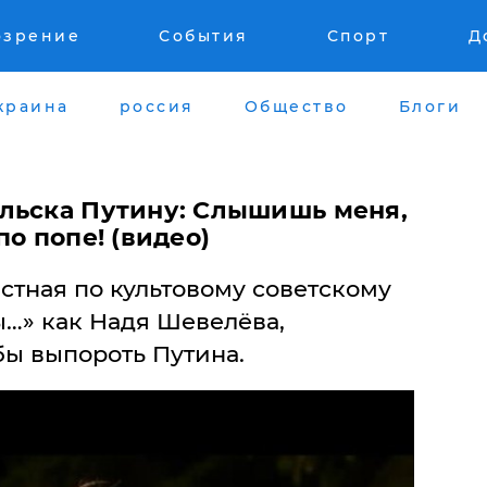
озрение
События
Спорт
Д
краина
россия
Общество
Блоги
льска Путину: Слышишь меня,
по попе! (видео)
стная по культовому советскому
…» как Надя Шевелёва,
 бы выпороть Путина.