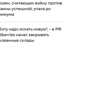
сиян, считающих войну против
аины успешной, упала до
нимума
боту надо искать новую", – в РФ
dberries начал закрывать
кованные склады