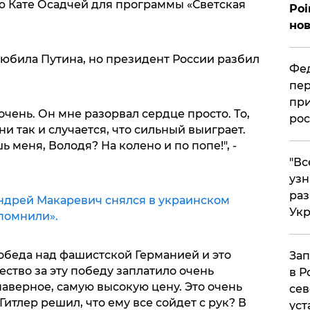
ью Кате Осадчей для программы «Светская
Poi
нов
любила Путина, но президент России разбил
Фед
пер
при
 очень. Он мне разорвал сердце просто. То,
рос
ни так и случается, что сильный выиграет.
ь меня, Володя? На колено и по попе!", -
​"В
узн
ра
ндрей Макаревич снялся в украинском
Ук
помнили».
обеда над фашистской Германией и это
Зап
ество за эту победу заплатило очень
в Р
наверное, самую высокую цену. Это очень
сев
итлер решил, что ему все сойдет с рук? В
уст