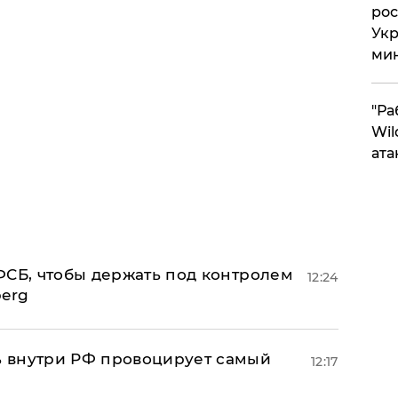
рос
Укр
ми
"Ра
Wil
ата
ФСБ, чтобы держать под контролем
12:24
berg
 внутри РФ провоцирует самый
12:17