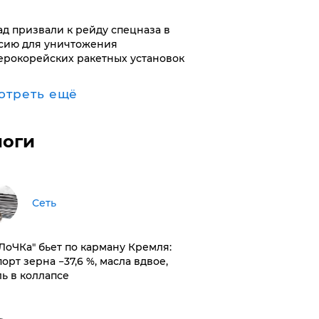
ад призвали к рейду спецназа в
сию для уничтожения
ерокорейских ракетных установок
отреть ещё
логи
Сеть
оЛоЧКа" бьет по карману Кремля:
орт зерна −37,6 %, масла вдвое,
ль в коллапсе