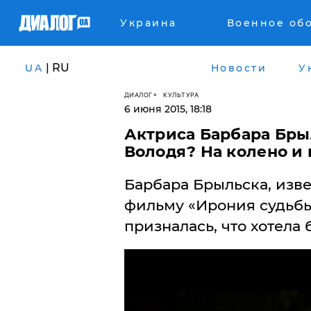
Украина
Военное об
| RU
UA
Новости
У
ДИАЛОГ
КУЛЬТУРА
6 июня 2015, 18:18
Актриса Барбара Бры
Володя? На колено и 
Барбара Брыльска, изве
фильму «Ирония судьбы
призналась, что хотела