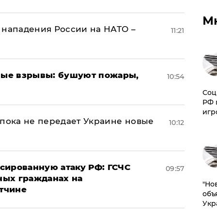
М
 нападения России на НАТО –
11:21
ые взрывы: бушуют пожары,
10:54
Соц
РФ 
игр
 пока не передает Украине новые
10:12
сированную атаку РФ: ГСЧС
09:57
ных гражданах на
"Но
тчине
объ
Укр