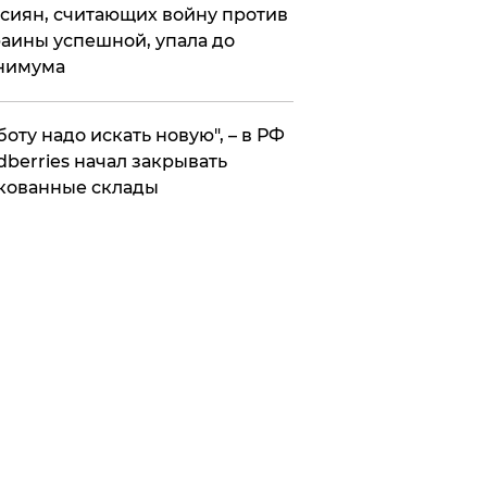
сиян, считающих войну против
аины успешной, упала до
нимума
боту надо искать новую", – в РФ
dberries начал закрывать
кованные склады