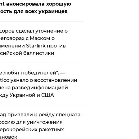
nt анонсировала хорошую
ость для всех украинцев
оров сделал уточнение о
еговорах с Маском о
менении Starlink против
сийской баллистики
се любят победителей", —
itico узнало о восстановлении
мена развединформацией
жду Украиной и США
ад призвали к рейду спецназа
оссию для уничтожения
ерокорейских ракетных
ановок