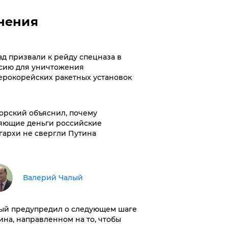
нения
ад призвали к рейду спецназа в
сию для уничтожения
ерокорейских ракетных установок
орский объяснил, почему
яющие деньги российские
гархи не свергли Путина
Валерий Чалый
ый предупредил о следующем шаге
ина, направленном на то, чтобы