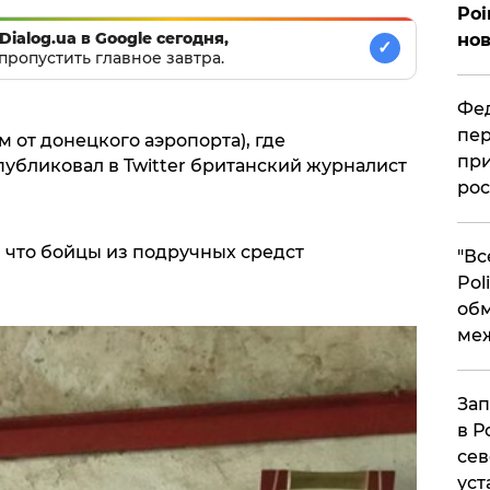
Poi
Dialog.ua в Google сегодня,
нов
✓
пропустить главное завтра.
Фед
пер
м от донецкого аэропорта), где
при
публиковал в Twitter британский журналист
рос
, что бойцы из подручных средст
​"В
Pol
об
ме
Зап
в Р
сев
уст