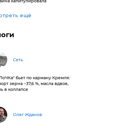
аина капитулировала
отреть ещё
логи
Сеть
оЛоЧКа" бьет по карману Кремля:
орт зерна −37,6 %, масла вдвое,
ль в коллапсе
Олег Жданов