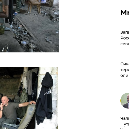
М
Зап
Рос
сев
Сик
тер
оли
Чал
Пут