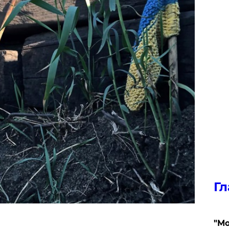
Гл
"Мо