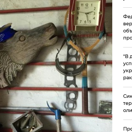
Фед
вер
объ
про
​"В
усп
укр
рак
Сик
тер
оли
​Пр