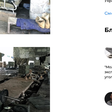
Укр
См
Б
​"М
эксп
уго