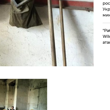
рос
Укр
ми
"Ра
Wil
ата