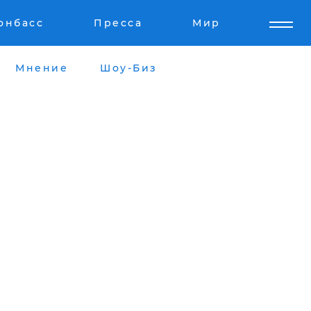
онбасс
Пресса
Мир
Мнение
Шоу-Биз