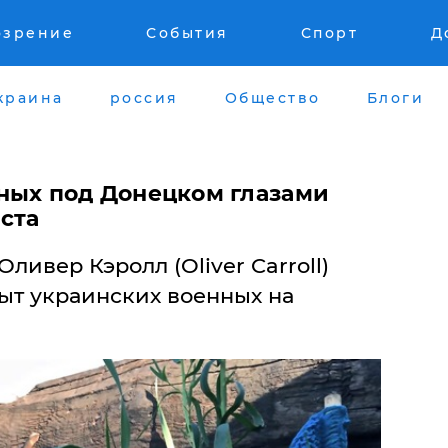
озрение
События
Спорт
Д
краина
россия
Общество
Блоги
ных под Донецком глазами
ста
ливер Кэролл (Oliver Carroll)
быт украинских военных на