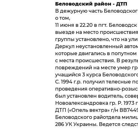
Беловодский район - ДТП
В дежурную часть Беловодско
о том,
11 июня в 22.20 в пгт. Белово
выезде на место происшествия
группы установлено, что на ул
Деркул неустановленный авто
которые двигались в попутном
с места происшествия. В резул
повреждений на месте умер гр. 
учащийся 3 курса Беловодского
С. 1994 г.р. получил телесные 
проведения оперативно-розы
был установлен водитель, сов
Новоалександровка гр. Р. 1973
ДТП («Опель вектра» г/н ВВ744
Беловодского райотдела милиц
286 УК Украины. Ведется следс