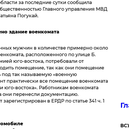
области за последние сутки сообщила
 общественностью Главного управления МВД
атьяна Погукай.
ено здание военкомата
женных мужчин в количестве примерно около
оенкомата, расположенного по улице Б.
ией юго-востока, потребовали от
одить помещение, так как они помещение
ь под так называемую «военную
нт практически все помещение военкомата
и юго-востока». Работникам военкомата
да они перенесли документацию.
зарегистрирован в ЕРДР по статье 341 ч. 1
Гл
втомобиле
ВСУ