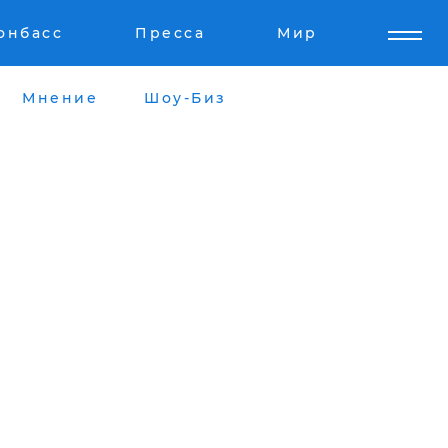
онбасс
Пресса
Мир
Мнение
Шоу-Биз