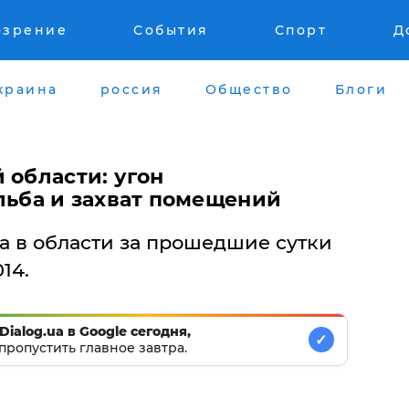
озрение
События
Спорт
Д
краина
россия
Общество
Блоги
 области: угон
льба и захват помещений
а в области за прошедшие сутки
14.
Dialog.ua в Google сегодня,
✓
пропустить главное завтра.