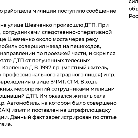
сил
объ
го райотдела милиции поступило сообщение
Рос
дск на улице Шевченко произошло ДТП. При
, сотрудниками следственно-оперативной
ице Шевченко около моста через реку
мобиль совершил наезд на пешеходов,
 направлении по проезжей части, и скрылся
ьтате ДТП от полученных телесных
Карпенко Д.В. 1997 г.р. (местный житель,
 профессионального аграрного лицея) и гр.
повреждения в виде ЗЧМТ, СГМ. В ходе
скных мероприятий сотрудниками милиции
ершивший ДТП. Им оказался житель села
 г.р. Автомобиль, на котором было совершено
9АК) изъят и поставлен на штрафплощадку
ии. Данный факт зарегистрирован по статье
твие.