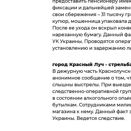
предоставить пенсионеру имею
фиксации и дальнейшей замен
свои сбережения – 31 тысячу г
купюр, мошенница упаковала де
После ее ухода он вскрыл конв
нарезанную бумагу. Данный факт
УК Украины. Проводятся опер
установлению и задержанию л
город Красный Луч - стрельб
В дежурную часть Краснолучск
анонимное сообщение о том, чт
слышны выстрелы. При выезде
следственно-оперативной группы
в состоянии алкогольного опья
бутылкам. Сотрудниками милиц
магазина к нему. Данный факт 
Украины. Ведется следствие.