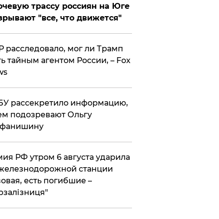
чевую трассу россиян на Юге
зрывают "все, что движется"
 расследовало, мог ли Трамп
ь тайным агентом России, – Fox
ws
У рассекретило информацию,
ем подозревают Ольгу
ефанишину
ия РФ утром 6 августа ударила
железнодорожной станции
овая, есть погибшие –
рзалізниця"