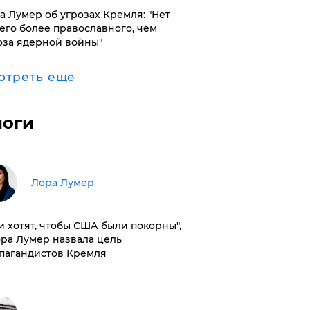
а Лумер об угрозах Кремля: "Нет
его более православного, чем
оза ядерной войны"
отреть ещё
логи
​Лора Лумер
и хотят, чтобы США были покорны",
ора Лумер назвала цель
пагандистов Кремля