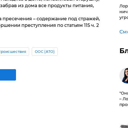
 забрав из дома все продукты питания,
Лор
нич
угр
 пресечения – содержание под стражей,
ршении преступления по статьям 115 ч. 2
См
Б
Происшествия
ООС (АТО)
"Он
– Л
про