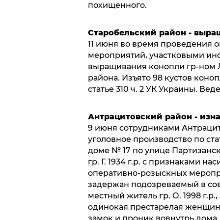
похищенного.
Старобельский район - выра
11 июня во время проведения 
мероприятий, участковыми ин
выращивания конопли гр-ном Л.
района. Изъято 98 кустов коно
статье 310 ч. 2 УК Украины. Вед
Антрацитовский район - изн
9 июня сотрудниками Антрацит
уголовное производство по ста
доме № 17 по улице Партизанск
гр. Г. 1934 г.р. с признаками 
оперативно-розыскных меропр
задержан подозреваемый в со
местный житель гр. О. 1998 г.р.
одинокая престарелая женщина
замок и проник вовнутрь дома.