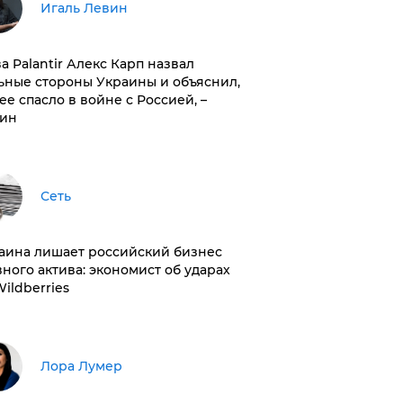
Игаль Левин
ва Palantir Алекс Карп назвал
ьные стороны Украины и объяснил,
 ее спасло в войне с Россией, –
ин
Сеть
раина лишает российский бизнес
вного актива: экономист об ударах
Wildberries
​Лора Лумер