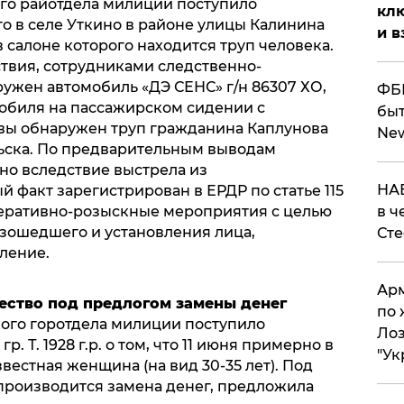
го райотдела милиции поступило
клю
о в селе Уткино в районе улицы Калинина
и в
 салоне которого находится труп человека.
твия, сотрудниками следственно-
ужен автомобиль «ДЭ СЕНС» г/н 86307 ХО,
ФБР
мобиля на пассажирском сидении с
быт
вы обнаружен труп гражданина Каплунова
Ne
вальска. По предварительным выводам
но вследствие выстрела из
НАБ
й факт зарегистрирован в ЕРДР по статье 115
оперативно-розыскные мероприятия с целью
в ч
зошедшего и установления лица,
Ст
ление.
Арм
ество под предлогом замены денег
по 
ого горотдела милиции поступило
Лоз
. Т. 1928 г.р. о том, что 11 июня примерно в
"Ук
вестная женщина (на вид 30-35 лет). Под
 производится замена денег, предложила