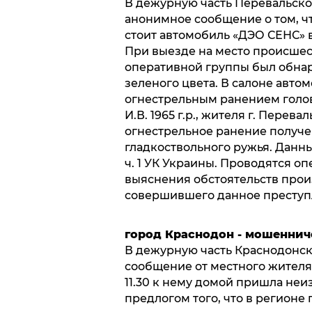
В дежурную часть Перевальско
анонимное сообщение о том, чт
стоит автомобиль «ДЭО СЕНС» в
При выезде на место происшес
оперативной группы был обнар
зеленого цвета. В салоне авто
огнестрельным ранением голо
И.В. 1965 г.р., жителя г. Пере
огнестрельное ранение получе
гладкоствольного ружья. Данны
ч. 1 УК Украины. Проводятся 
выяснения обстоятельств прои
совершившего данное преступ
город Краснодон - мошеннич
В дежурную часть Краснодонск
сообщение от местного жителя гр
11.30 к нему домой пришла неиз
предлогом того, что в регионе