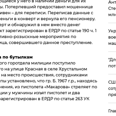
щиеся у него в наличии деньги для их
Ант
ы. Потерпевший предоставил мошеннице
Сте
ривен – для переписи. Переписав данные с
млн
ньги в конверт и вернула его пенсионеру.
ерт и обнаружил в нем вместо денег
 зарегистрирован в ЕРДР по статье 190 ч. 1
Укр
ативно-розыскные мероприятия по
вое
ица, совершившего данное преступление.
ма
а по бутылкам
"Дл
ого горотдела милиции поступило
пот
о на улице Красная в селе Хрустальном
 на место происшествия, сотрудниками
 установлено, что гр. Б. 1967 г.р., находясь
США
нения, из пистолета «Макарова» стреляет по
сот
ии у мужчины изъят пистолет и два
пря
зарегистрирован в ЕРДР по статье 263 УК
Гла