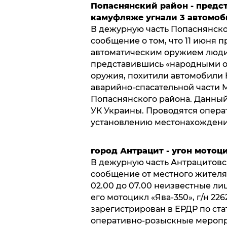
Попаснянский район - предс
камуфляже угнали 3 автомоб
В дежурную часть Попаснянско
сообщение о том, что 11 июня 
автоматическим оружием люди
представившись «народными о
оружия, похитили автомобили 
аварийно-спасательной части 
Попаснянского района. Данный 
УК Украины. Проводятся опер
установлению местонахождени
город Антрацит - угон мотоц
В дежурную часть Антрацитовс
сообщение от местного жителя г
02.00 до 07.00 неизвестные ли
его мотоцикл «Ява-350», г/н 22
зарегистрирован в ЕРДР по стат
оперативно-розыскные меропр