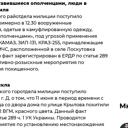
тавившиеся ополченцами, люди в
иля
го райотдела милиции поступило
примерно в 12.30 вооруженные
, одетые в камуфлированную одежду,
полченцами», под угрозой применения
КАМАЗ, ЗИЛ-131, КРАЗ-255, принадлежащие
МЧС, расположенной в селе Лоскутовка
факт зарегистрирован в ЕРДР по статье 289
ативно-розыскные мероприятия по
я похищенного.
икла
кого горотдела милиции поступило
. Д. о том, что 11 июня в период времени с
М
ца со двора дома по улице Крылова похитили
62 ВГМ, красного цвета. Данный факт
ье 289 ч. 1 УК Украины. Проводятся
иятия по установлению местонахождения