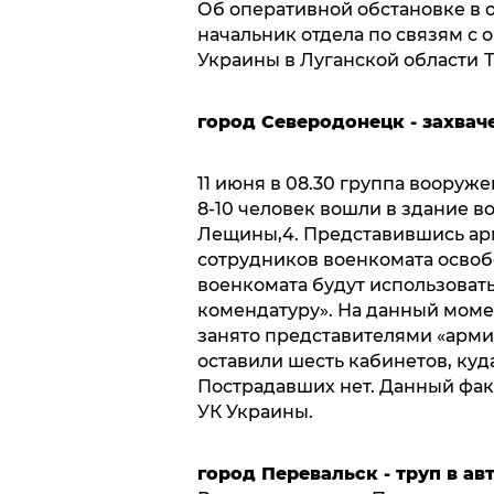
Об оперативной обстановке в 
начальник отдела по связям с
Украины в Луганской области
Т
город Северодонецк - захвач
11 июня в 08.30 группа воору
8-10 человек вошли в здание в
Лещины,4. Представившись арм
сотрудников военкомата освоб
военкомата будут использоват
комендатуру». На данный моме
занято представителями «арми
оставили шесть кабинетов, ку
Пострадавших нет. Данный факт 
УК Украины.
город Перевальск - труп в а