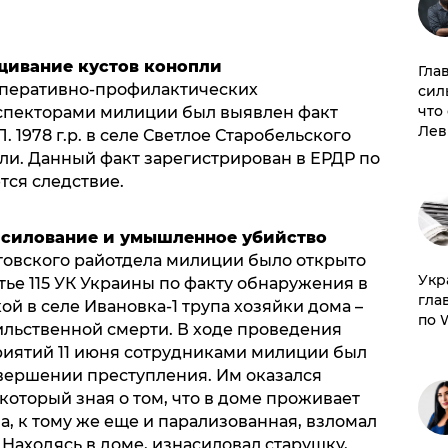
щивание кустов конопли
Гла
оперативно-профилактических
сил
что
спекторами милиции был выявлен факт
Лев
 1978 г.р. в селе Светлое Старобельского
пли. Данный факт зарегистрирован в ЕРДР по
ется следствие.
асилование и умышленное убийство
овского райотдела милиции было открыто
​Ук
тье 115 УК Украины по факту обнаружения в
гла
ой в селе Ивановка-1 трупа хозяйки дома –
по 
насильственной смерти. В ходе проведения
иятий 11 июня сотрудниками милиции был
вершении преступления. Им оказался
, который зная о том, что в доме проживает
, к тому же еще и парализованная, взломал
 Находясь в доме, изнасиловал старушку,