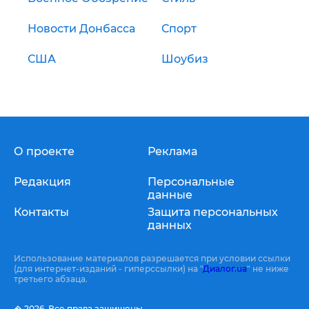
Новости Донбасса
Спорт
США
Шоубиз
О проекте
Реклама
Редакция
Персональные
данные
Контакты
Защита персональных
данных
Использование материалов разрешается при условии ссылки
(для интернет-изданий - гиперссылки) на "
Диалог.ua
" не ниже
третьего абзаца.
� 2026,
Все права защищены.