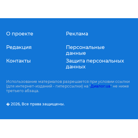
О проекте
Реклама
Редакция
Персональные
данные
Контакты
Защита персональных
данных
Использование материалов разрешается при условии ссылки
(для интернет-изданий - гиперссылки) на "
Диалог.ua
" не ниже
третьего абзаца.
� 2026,
Все права защищены.