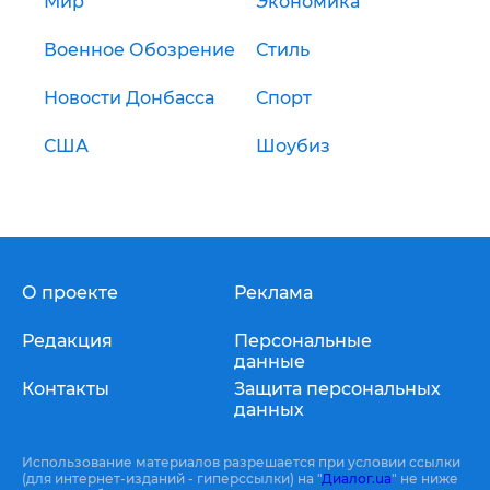
Мир
Экономика
Военное Обозрение
Стиль
Новости Донбасса
Спорт
США
Шоубиз
О проекте
Реклама
Редакция
Персональные
данные
Контакты
Защита персональных
данных
Использование материалов разрешается при условии ссылки
(для интернет-изданий - гиперссылки) на "
Диалог.ua
" не ниже