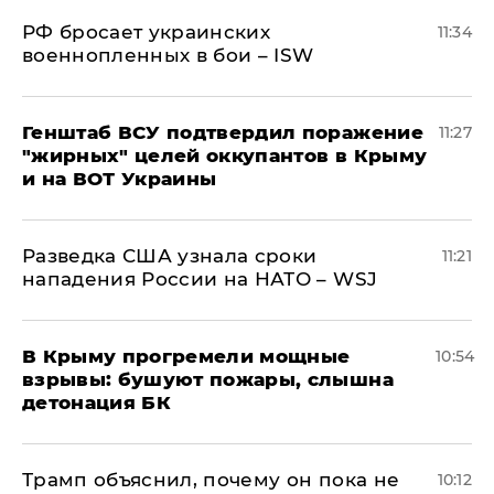
РФ бросает украинских
11:34
военнопленных в бои – ISW
Генштаб ВСУ подтвердил поражение
11:27
"жирных" целей оккупантов в Крыму
и на ВОТ Украины
Разведка США узнала сроки
11:21
нападения России на НАТО – WSJ
В Крыму прогремели мощные
10:54
взрывы: бушуют пожары, слышна
детонация БК
Трамп объяснил, почему он пока не
10:12