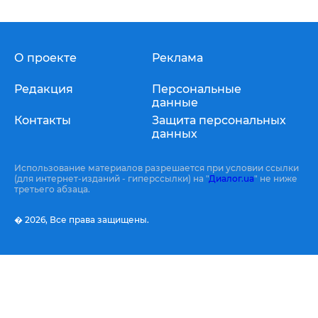
О проекте
Реклама
Редакция
Персональные
данные
Контакты
Защита персональных
данных
Использование материалов разрешается при условии ссылки
(для интернет-изданий - гиперссылки) на "
Диалог.ua
" не ниже
третьего абзаца.
� 2026,
Все права защищены.