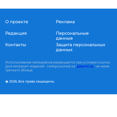
О проекте
Реклама
Редакция
Персональные
данные
Контакты
Защита персональных
данных
Использование материалов разрешается при условии ссылки
(для интернет-изданий - гиперссылки) на "
Диалог.ua
" не ниже
третьего абзаца.
� 2026,
Все права защищены.