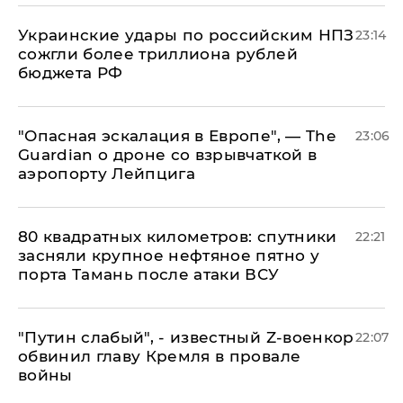
Украинские удары по российским НПЗ
23:14
сожгли более триллиона рублей
бюджета РФ
"Опасная эскалация в Европе", — The
23:06
Guardian о дроне со взрывчаткой в
аэропорту Лейпцига
80 квадратных километров: спутники
22:21
засняли крупное нефтяное пятно у
порта Тамань после атаки ВСУ
​"Путин слабый", - известный Z-военкор
22:07
обвинил главу Кремля в провале
войны