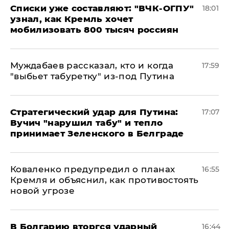
Списки уже составляют: "ВЧК-ОГПУ"
18:01
узнал, как Кремль хочет
мобилизовать 800 тысяч россиян
Муждабаев рассказал, кто и когда
17:59
"выбьет табуретку" из-под Путина
Стратегический удар для Путина:
17:07
Вучич "нарушил табу" и тепло
принимает Зеленского в Белграде
Коваленко предупредил о планах
16:55
Кремля и объяснил, как противостоять
новой угрозе
В Болгарию вторгся ударный
16:44