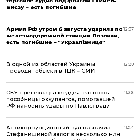
торговое судно под флагом Гвинеи-
Бисау – есть погибшие
Армия РФ утром 6 августа ударила по
12:37
железнодорожной станции Лозовая,
есть погибшие – "Укрзалізниця"
В одной из областей Украины
12:20
проводят обыски в ТЦК – СМИ
СБУ пресекла разведдеятельность
11:38
пособницы оккупантов, помогавшей
РФ наносить удары по Павлограду
Антикоррупционный суд назначил
11:24
Стефанишиной залог в несколько млн