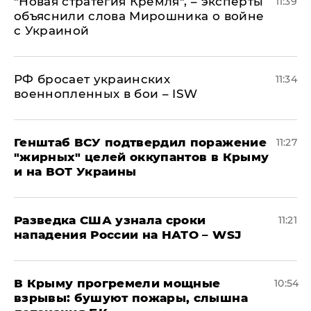
"Новая стратегия Кремля", – эксперты
11:39
объяснили слова Мирошника о войне
с Украиной
РФ бросает украинских
11:34
военнопленных в бои – ISW
Генштаб ВСУ подтвердил поражение
11:27
"жирных" целей оккупантов в Крыму
и на ВОТ Украины
Разведка США узнала сроки
11:21
нападения России на НАТО – WSJ
В Крыму прогремели мощные
10:54
взрывы: бушуют пожары, слышна