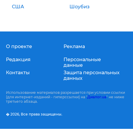
США
Шоубиз
О проекте
Реклама
Редакция
Персональные
данные
Контакты
Защита персональных
данных
Использование материалов разрешается при условии ссылки
(для интернет-изданий - гиперссылки) на "
Диалог.ua
" не ниже
третьего абзаца.
� 2026,
Все права защищены.