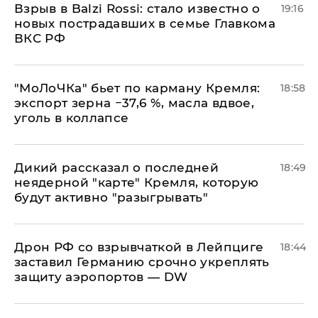
Взрыв в Balzi Rossi: стало известно о
19:16
новых пострадавших в семье Главкома
ВКС РФ
​"МоЛоЧКа" бьет по карману Кремля:
18:58
экспорт зерна −37,6 %, масла вдвое,
уголь в коллапсе
Дикий рассказал о последней
18:49
неядерной "карте" Кремля, которую
будут активно "разыгрывать"
​Дрон РФ со взрывчаткой в Лейпциге
18:44
заставил Германию срочно укреплять
защиту аэропортов — DW