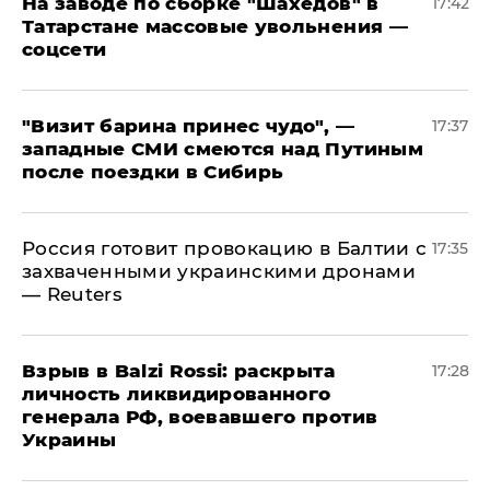
На заводе по сборке "Шахедов" в
17:42
Татарстане массовые увольнения —
соцсети
"Визит барина принес чудо", —
17:37
западные СМИ смеются над Путиным
после поездки в Сибирь
​Россия готовит провокацию в Балтии с
17:35
захваченными украинскими дронами
— Reuters
​Взрыв в Balzi Rossi: раскрыта
17:28
личность ликвидированного
генерала РФ, воевавшего против
Украины