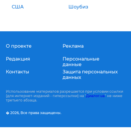
США
Шоубиз
О проекте
Реклама
Редакция
Персональные
данные
Контакты
Защита персональных
данных
Использование материалов разрешается при условии ссылки
(для интернет-изданий - гиперссылки) на "
Диалог.ua
" не ниже
третьего абзаца.
� 2026,
Все права защищены.