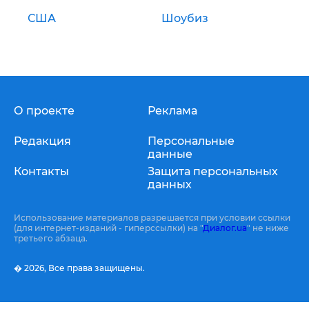
США
Шоубиз
О проекте
Реклама
Редакция
Персональные
данные
Контакты
Защита персональных
данных
Использование материалов разрешается при условии ссылки
(для интернет-изданий - гиперссылки) на "
Диалог.ua
" не ниже
третьего абзаца.
� 2026,
Все права защищены.