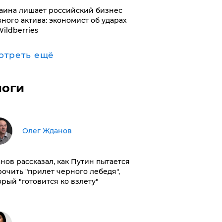
раина лишает российский бизнес
вного актива: экономист об ударах
Wildberries
отреть ещё
логи
Олег Жданов
нов рассказал, как Путин пытается
рочить "прилет черного лебедя",
орый "готовится ко взлету"