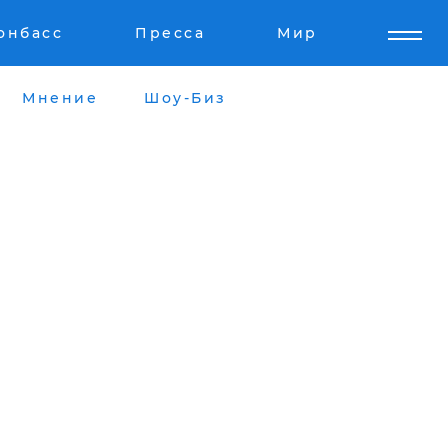
онбасс
Пресса
Мир
Мнение
Шоу-Биз