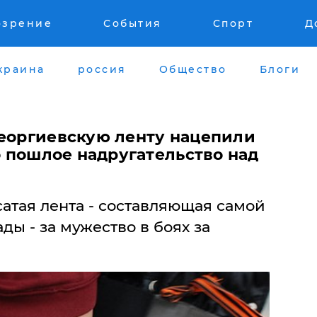
озрение
События
Спорт
Д
краина
россия
Общество
Блоги
георгиевскую ленту нацепили
то пошлое надругательство над
атая лента - составляющая самой
ды - за мужество в боях за