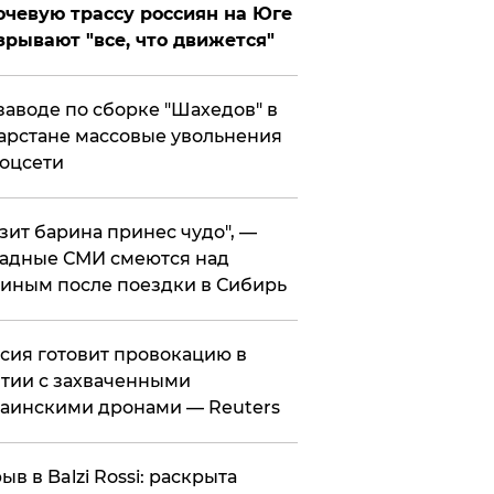
чевую трассу россиян на Юге
зрывают "все, что движется"
заводе по сборке "Шахедов" в
арстане массовые увольнения
оцсети
зит барина принес чудо", —
адные СМИ смеются над
иным после поездки в Сибирь
ссия готовит провокацию в
тии с захваченными
аинскими дронами — Reuters
рыв в Balzi Rossi: раскрыта