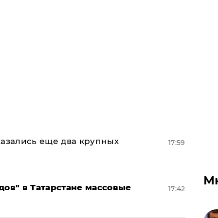
тказались еще два крупных
17:59
М
дов" в Татарстане массовые
17:42