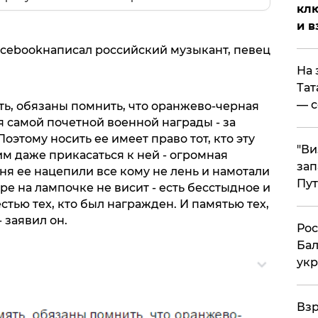
клю
и в
acebookнаписал российский музыкант, певец
На 
Тат
— с
ть, обязаны помнить, что оранжево-черная
я самой почетной военной награды - за
Поэтому носить ее имеет право тот, кто эту
"Ви
им даже прикасаться к ней - огромная
зап
дня ее нацепили все кому не лень и намотали
Пут
ире на лампочке не висит - есть бесстыдное и
стью тех, кто был награжден. И памятью тех,
 заявил он.
​Ро
Бал
укр
​Вз