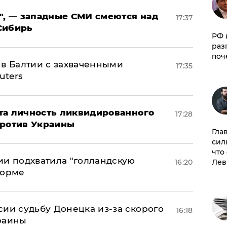
", — западные СМИ смеются над
17:37
Сибирь
РФ 
раз
поч
 в Балтии с захваченными
17:35
uters
рыта личность ликвидированного
17:28
против Украины
Гла
сил
что
ии подхватила "голландскую
Лев
16:20
форме
сии судьбу Донецка из-за скорого
16:18
раины