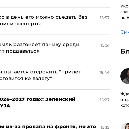
​Ук
гла
ко в день его можно съедать без
по 
15:57
снили эксперты
См
ремль разгоняет панику среди
15:51
Б
ит поддаваться
н пытается отсрочить "прилет
15:44
отовится ко взлету"
Жда
026–2027 годах: Зеленский
отс
15:27
кот
EYJA
ы из-за провала на фронте, но это
15:15