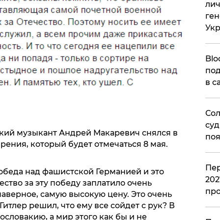
лич
ген
Ук
Blo
под
в с
Сол
суд
ский музыкант Андрей Макаревич снялся в
поя
ения, который будет отмечаться 8 мая.
Пер
обеда над фашистской Германией и это
202
ество за эту победу заплатило очень
пр
наверное, самую высокую цену. Это очень
итлер решил, что ему все сойдет с рук? В
хословакию, а мир этого как бы и не