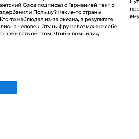
Пут
Советский Союз подписал с Германией пакт о
про
аздербанили Польшу? Какие-то страны
ему
 Кто-то наблюдал из-за океана, в результате
ллиона человек. Эту цифру невозможно себе
а забывать об этом. Чтобы помнили», -