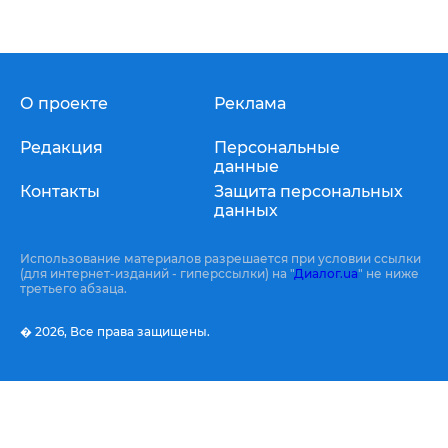
О проекте
Реклама
Редакция
Персональные
данные
Контакты
Защита персональных
данных
Использование материалов разрешается при условии ссылки
(для интернет-изданий - гиперссылки) на "
Диалог.ua
" не ниже
третьего абзаца.
� 2026,
Все права защищены.