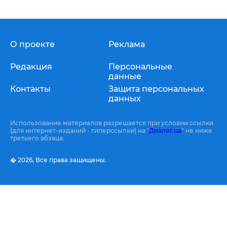
О проекте
Реклама
Редакция
Персональные
данные
Контакты
Защита персональных
данных
Использование материалов разрешается при условии ссылки
(для интернет-изданий - гиперссылки) на "
Диалог.ua
" не ниже
третьего абзаца.
� 2026,
Все права защищены.