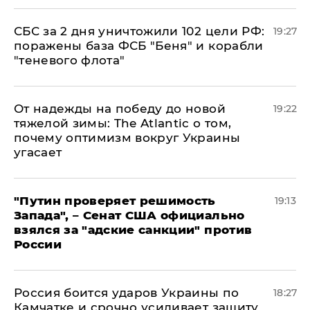
СБС за 2 дня уничтожили 102 цели РФ:
19:27
поражены база ФСБ "Беня" и корабли
"теневого флота"
От надежды на победу до новой
19:22
тяжелой зимы: The Atlantic о том,
почему оптимизм вокруг Украины
угасает
"Путин проверяет решимость
19:13
Запада", – Сенат США официально
взялся за "адские санкции" против
России
Россия боится ударов Украины по
18:27
Камчатке и срочно усиливает защиту