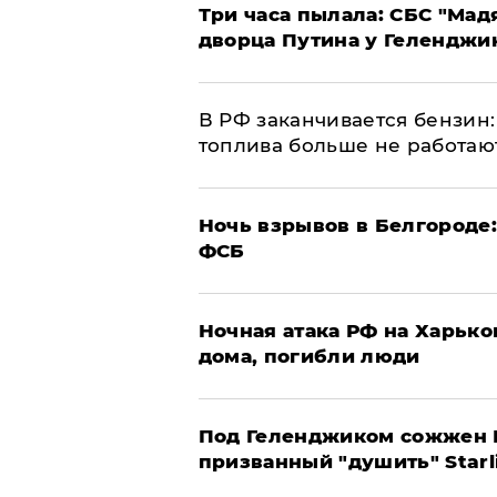
Три часа пылала: СБС "Мад
дворца Путина у Геленджи
​В РФ заканчивается бензи
топлива больше не работаю
​Ночь взрывов в Белгороде
ФСБ
​Ночная атака РФ на Харьк
дома, погибли люди
Под Геленджиком сожжен Р
призванный "душить" Starl