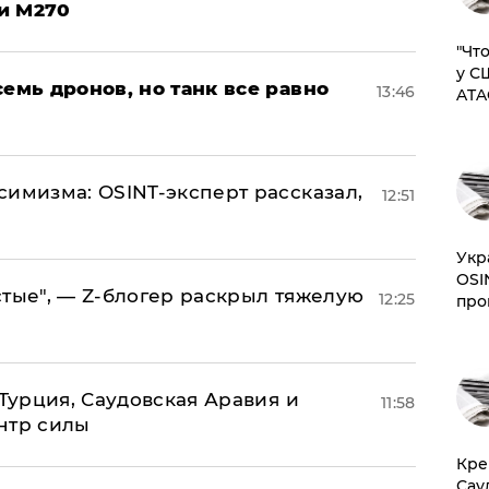
и M270
​"Ч
у С
семь дронов, но танк все равно
13:46
ATA
симизма: OSINT-эксперт рассказал,
12:51
​Ук
OSI
стые", — Z-блогер раскрыл тяжелую
12:25
про
 Турция, Саудовская Аравия и
11:58
нтр силы
​Кр
Сау