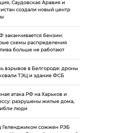
ция, Саудовская Аравия и
истан создали новый центр
лы
РФ заканчивается бензин:
рые схемы распределения
лива больше не работают
чь взрывов в Белгороде: дроны
ковали ТЭЦ и здание ФСБ
чная атака РФ на Харьков и
ссу: разрушены жилые дома,
ибли люди
д Геленджиком сожжен РЭБ