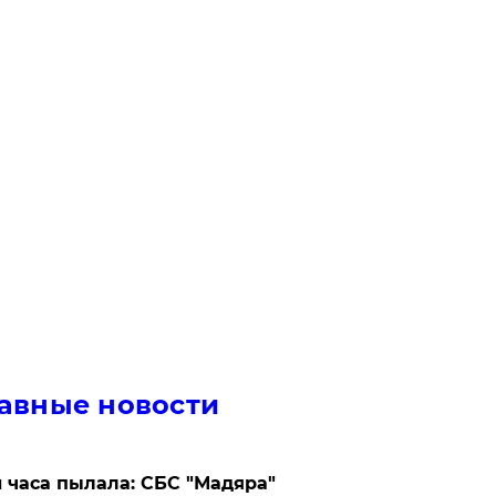
авные новости
 часа пылала: СБС "Мадяра"