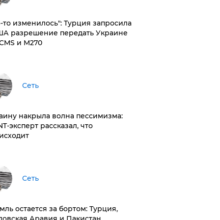
то-то изменилось": Турция запросила
ША разрешение передать Украине
CMS и M270
Сеть
раину накрыла волна пессимизма:
NT-эксперт рассказал, что
исходит
Сеть
емль остается за бортом: Турция,
довская Аравия и Пакистан