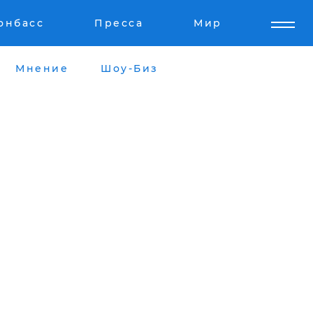
онбасс
Пресса
Мир
Мнение
Шоу-Биз