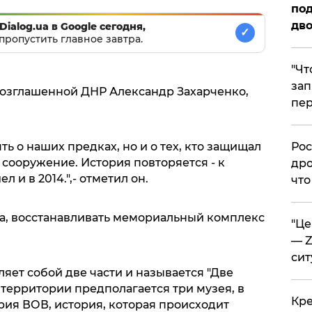
под
дво
Dialog.ua в Google сегодня,
✓
пропустить главное завтра.
​"Ч
зап
возглашенной ДНР Александр Захарченко,
пер
ять о наших предках, но и о тех, кто защищал
​Ро
 сооружение. История повторяется - к
дро
 и в 2014.",- отметил он.
что
ра, восстанавливать мемориальный комплекс
​"Ц
— Z
сит
ет собой две части и называется "Две
о территории предполагается три музея, в
​Кр
рия ВОВ, история, которая происходит