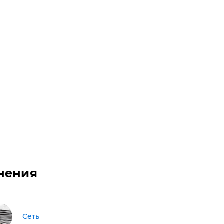
нения
Сеть