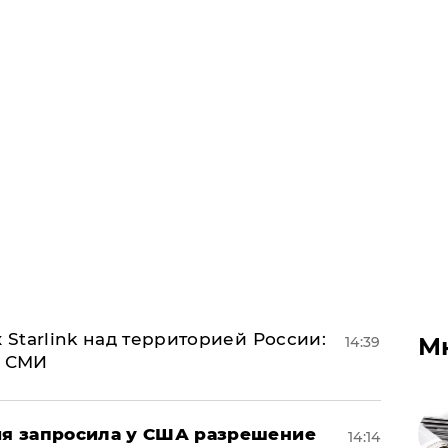
 Starlink над территорией России:
М
14:39
- СМИ
ция запросила у США разрешение
14:14