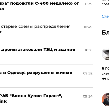
яра" подожгли С-400 недалеко от
11:39
соз
ка
См
н: старые схемы распределения
10:49
Б
т
: дроны атаковали ТЭЦ и здание
10:21
​В 
ов и Одессу: разрушены жилые
09:52
схе
не 
ЭБ "Волна Купол Гарант",
09:34
ink