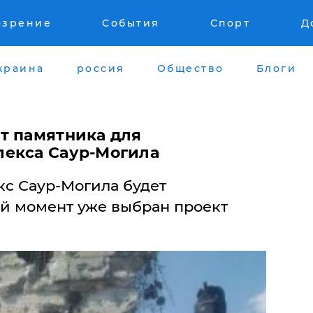
озрение
События
Спорт
Д
краина
россия
Общество
Блоги
т памятника для
лекса Саур-Могила
с Саур-Могила будет
ый момент уже выбран проект