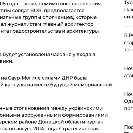
Тур
015 года. Также, помимо восстановления
Пак
ппы солдат ВОВ, предполагается
си
иальные группы ополченцев, которые
азал журналистам главный архитектор
нта градостроительства и архитектуры
​В 
ста
топ
 будет установлена часовня у входа в
вики.
​Но
ата
а на Саур-Могиле силами ДНР была
ой капсулы на месте будущей мемориальной
​Но
Оде
енные столкновения между украинскими
пог
конными вооруженными формированиями
ерском районе Донецкой области курган
По
юня по август 2014 года. Стратегическая