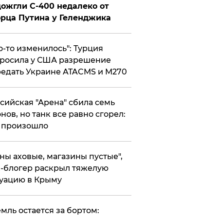
ожгли С-400 недалеко от
рца Путина у Геленджика
то-то изменилось": Турция
росила у США разрешение
едать Украине ATACMS и M270
ссийская "Арена" сбила семь
нов, но танк все равно сгорел:
 произошло
ены аховые, магазины пустые",
-блогер раскрыл тяжелую
уацию в Крыму
емль остается за бортом: