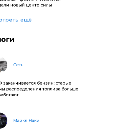
дали новый центр силы
отреть ещё
логи
Сеть
РФ заканчивается бензин: старые
мы распределения топлива больше
работают
Майкл Наки