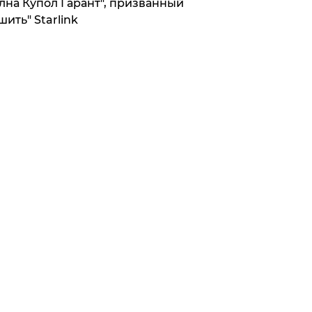
лна Купол Гарант", призванный
шить" Starlink